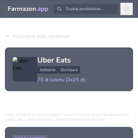
Farmazon
.app
Wszystkie kody rabatowe
Uber Eats
Jedzenie
Dostawa
75 zł rabatu (3x25 zł)
Dostępne kody (1)
Część kodów to kody polecające — autor Farmazon otrzymuje prowizję lub
bonus, gdy z nich skorzystasz. Dla Ciebie koszt jest taki sam.