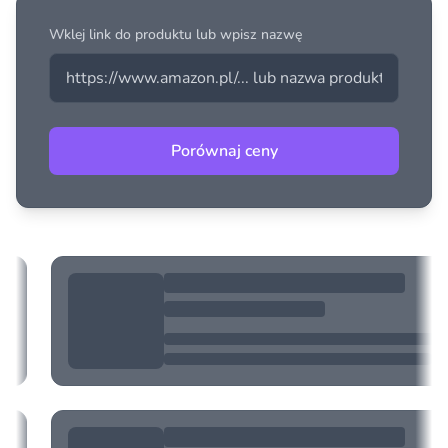
Wklej link do produktu lub wpisz nazwę
Porównaj ceny