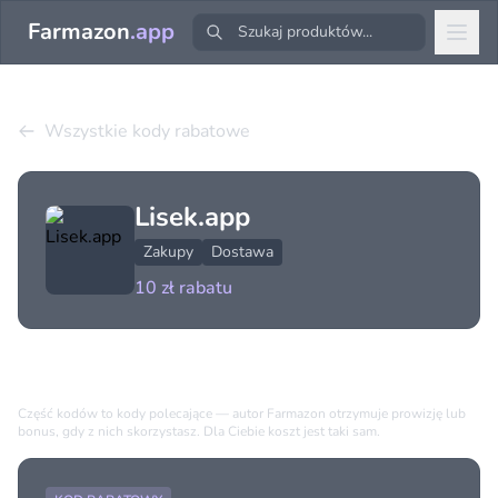
Farmazon
.app
Wszystkie kody rabatowe
Lisek.app
Zakupy
Dostawa
10 zł rabatu
Dostępne kody (1)
Część kodów to kody polecające — autor Farmazon otrzymuje prowizję lub
bonus, gdy z nich skorzystasz. Dla Ciebie koszt jest taki sam.