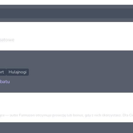
abatowe
rt
Hulajnogi
abatu
)
e — autor Farmazon otrzymuje prowizję lub bonus, gdy z nich skorzystasz. Dla Cieb