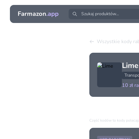
Farmazon
.app
Wszystkie kody r
Lime
Transpo
10 zł r
Dostępne kody (1
Część kodów to kody polecając