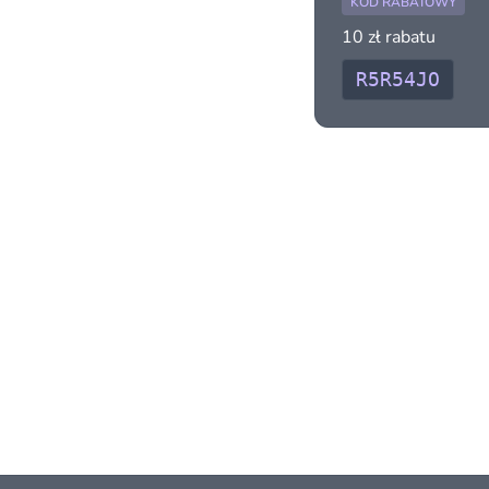
KOD RABATOWY
10 zł rabatu
R5R54JO