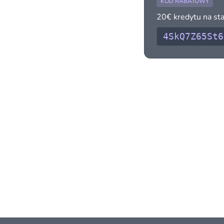
KOD RABATOWY
20€ kredytu na sta
4SkQ7Z65St6