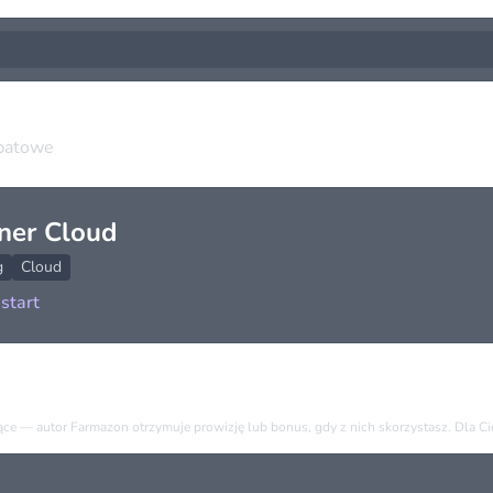
abatowe
ner Cloud
g
Cloud
start
)
e — autor Farmazon otrzymuje prowizję lub bonus, gdy z nich skorzystasz. Dla Cieb