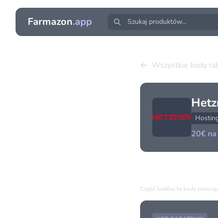
Farmazon
.app
Wszystkie kody r
Hetz
Hostin
20€ na 
Dostępne kody (1
Część kodów to kody polecając