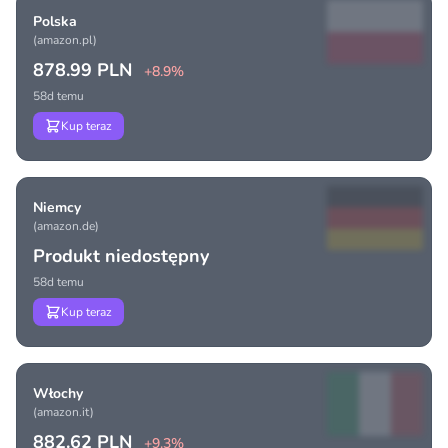
Polska
(amazon.pl)
878.99 PLN
+8.9%
58d temu
Kup teraz
Niemcy
(amazon.de)
Produkt niedostępny
58d temu
Kup teraz
Włochy
(amazon.it)
882.62 PLN
+9.3%