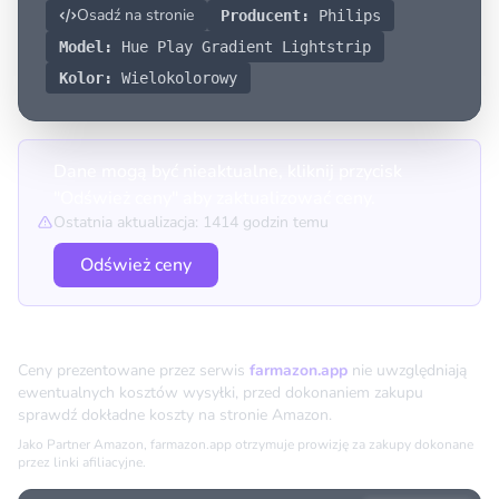
Osadź na stronie
Producent:
Philips
Model:
Hue Play Gradient Lightstrip
Kolor:
Wielokolorowy
Dane mogą być nieaktualne, kliknij przycisk
"Odśwież ceny" aby zaktualizować ceny.
Ostatnia aktualizacja: 1414 godzin temu
Odśwież ceny
Porównanie cen
Ceny prezentowane przez serwis
farmazon.app
nie uwzględniają
ewentualnych kosztów wysyłki, przed dokonaniem zakupu
sprawdź dokładne koszty na stronie Amazon.
Jako Partner Amazon, farmazon.app otrzymuje prowizję za zakupy dokonane
przez linki afiliacyjne.