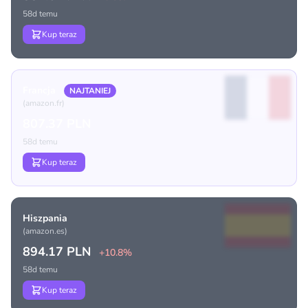
58d temu
Kup teraz
Francja
NAJTANIEJ
(amazon.fr)
807.37 PLN
58d temu
Kup teraz
Hiszpania
(amazon.es)
894.17 PLN
+10.8%
58d temu
Kup teraz