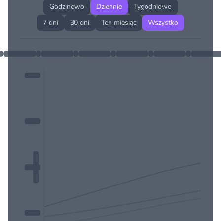
Godzinowo
Dziennie
Tygodniowo
7 dni
30 dni
Ten miesiąc
Wszystko