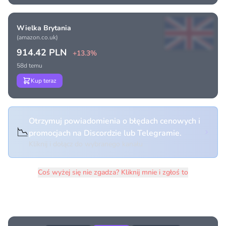
Wielka Brytania
(amazon.co.uk)
914.42 PLN
+13.3%
58d temu
Kup teraz
Otrzymuj powiadomienia o błędach cenowych i
📉
promocjach na Discordzie lub Telegramie.
Kliknij i dołącz do wybranego kanału
Coś wyżej się nie zgadza? Kliknij mnie i zgłoś to
Historia cen produktu