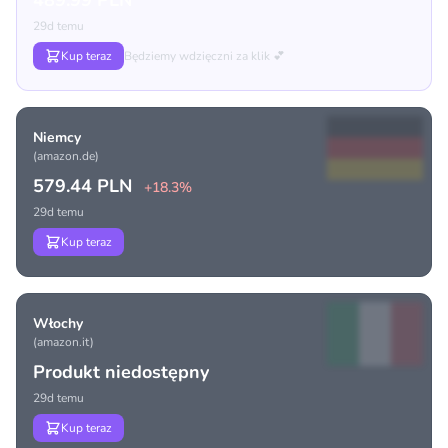
489.99 PLN
29d temu
Kup teraz
Będziemy wdzięczni za klik 💕
Niemcy
(amazon.de)
579.44 PLN
+18.3%
29d temu
Kup teraz
Włochy
(amazon.it)
Produkt niedostępny
29d temu
Kup teraz