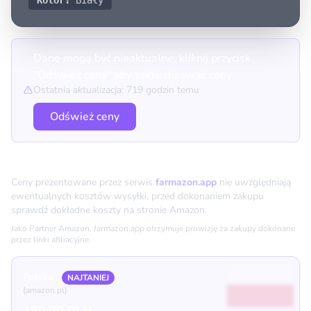
Kolor:
Biały
Dane mogą być nieaktualne, kliknij przycisk
"Odśwież ceny" aby zaktualizować ceny.
Ostatnia aktualizacja: 719 godzin temu
Odśwież ceny
Porównanie cen
Ceny prezentowane przez serwis
farmazon.app
nie uwzględniają
ewentualnych kosztów wysyłki, przed dokonaniem zakupu
sprawdź dokładne koszty na stronie Amazon.
Jako Partner Amazon, farmazon.app otrzymuje prowizję za zakupy dokonane
przez linki afiliacyjne.
Polska
NAJTANIEJ
(amazon.pl)