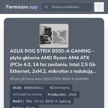
Farmazon
.app
ASUS ROG STRIX B550-A GAMING -
płyta główna AMD Ryzen AM4 ATX
(PCIe 4.0, 14 faz zasilania, Intel 2.5 Gb
Ethernet, 2xM.2, mikrofon z redukcją
szumów z sztuczną inteligencją, USB
PÅ'yta gÅ'ówna Asus ROG STRIX B550-A GAMING
3.2 Gen 2, Aura Sync
Udostępnij
ASIN:
B08HCKKVL3
Osadź na stronie
Producent:
ASUS
Model:
ROG Strix B550-A Gaming