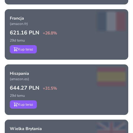
Francja
(amazon.fr)
621.16 PLN
+26.8%
29d temu
Kup teraz
Hiszpania
(amazon.es)
644.27 PLN
+31.5%
29d temu
Kup teraz
Wielka Brytania