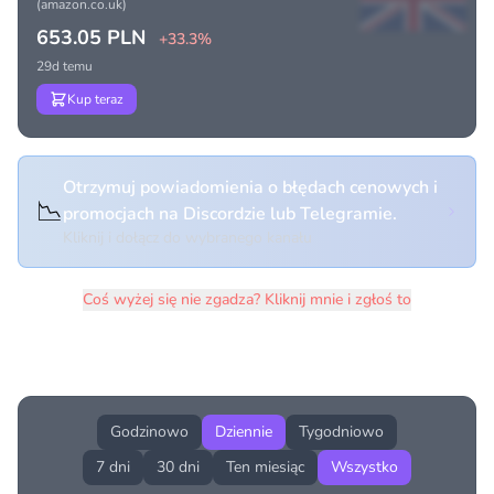
(amazon.co.uk)
653.05 PLN
+33.3%
29d temu
Kup teraz
Otrzymuj powiadomienia o błędach cenowych i
📉
promocjach na Discordzie lub Telegramie.
Kliknij i dołącz do wybranego kanału
Coś wyżej się nie zgadza? Kliknij mnie i zgłoś to
Historia cen produktu
Godzinowo
Dziennie
Tygodniowo
7 dni
30 dni
Ten miesiąc
Wszystko