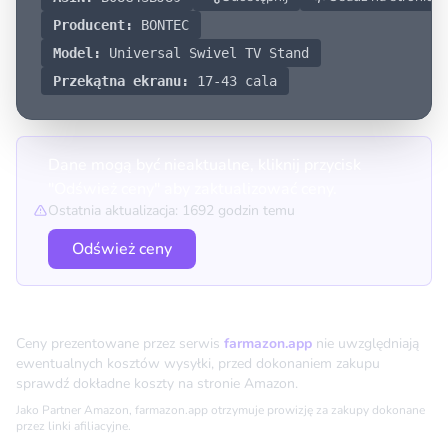
Producent:
BONTEC
Model:
Universal Swivel TV Stand
Przekątna ekranu:
17-43 cala
Dane mogą być nieaktualne, kliknij przycisk
"Odśwież ceny" aby zaktualizować ceny.
Ostatnia aktualizacja: 1692 godzin temu
Odśwież ceny
Porównanie cen
Ceny prezentowane przez serwis
farmazon.app
nie uwzględniają
ewentualnych kosztów wysyłki, przed dokonaniem zakupu
sprawdź dokładne koszty na stronie Amazon.
Jako Partner Amazon, farmazon.app otrzymuje prowizję za zakupy dokonane
przez linki afiliacyjne.