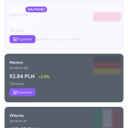
Polska
NAJTANIEJ
(amazon.pl)
89.99 PLN
70d temu
Kup teraz
Będziemy wdzięczni za klik 💕
Niemcy
(amazon.de)
92.94 PLN
+3.3%
70d temu
Kup teraz
Włochy
(amazon.it)