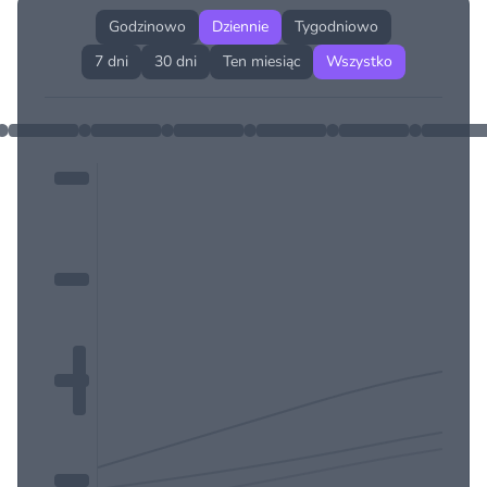
Godzinowo
Dziennie
Tygodniowo
7 dni
30 dni
Ten miesiąc
Wszystko