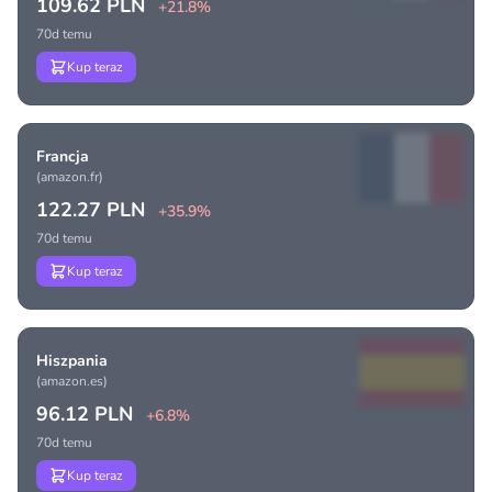
109.62 PLN
+21.8%
70d temu
Kup teraz
Francja
(amazon.fr)
122.27 PLN
+35.9%
70d temu
Kup teraz
Hiszpania
(amazon.es)
96.12 PLN
+6.8%
70d temu
Kup teraz