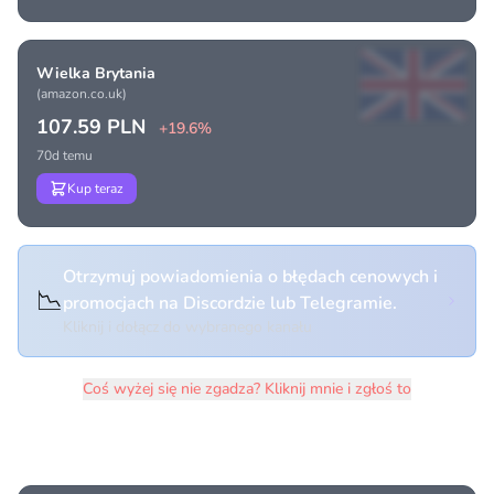
Wielka Brytania
(amazon.co.uk)
107.59 PLN
+19.6%
70d temu
Kup teraz
Otrzymuj powiadomienia o błędach cenowych i
📉
promocjach na Discordzie lub Telegramie.
Kliknij i dołącz do wybranego kanału
Coś wyżej się nie zgadza? Kliknij mnie i zgłoś to
Historia cen produktu