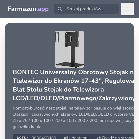
Farmazon
.app
BONTEC Uniwersalny Obrotowy Stojak na
Ttelewizor do Ekranów 17-43'', Regulowan
Blat Stołu Stojak do Telewizora
LCD/LED/OLED/Plazmowego/Zakrzywionyc
Telewizorów do 45 KG, 2 Opaski Kablowe 
Kompatybilność: nasz stojak na telewizor pasuje do większości
Zestawie
płaskich i zakrzywionych ekranów LCD/LED/OLED o wzorze VES
75 x 75 / 100 x 100 / 200 x 100 / 200 x 200 mm (upewnij się, że
gniazdko kabla
Udostępnij
Osadź na stronie
ASIN:
B08G4SBJ89