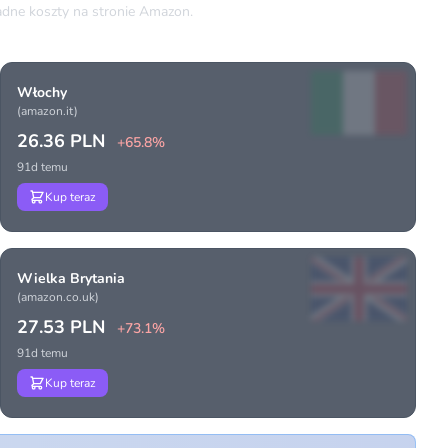
dne koszty na stronie Amazon.
Włochy
(amazon.it)
26.36 PLN
+65.8%
91d temu
Kup teraz
Wielka Brytania
(amazon.co.uk)
27.53 PLN
+73.1%
91d temu
Kup teraz