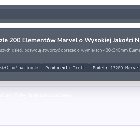
zle 200 Elementów Marvel o Wysokiej Jakości Na
odszych dzieci, pozwolą stworzyć obrazek o wymiarach 480x340mm Eleme
Osadź na stronie
Producent:
Trefl
Model:
13260 Marvel
eż ceny" aby zaktualizować ceny.