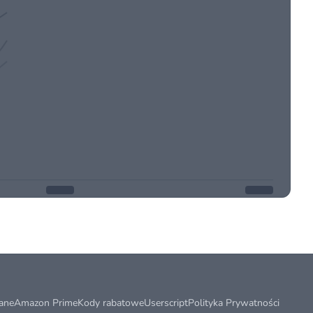
ane
Amazon Prime
Kody rabatowe
Userscript
Polityka Prywatności