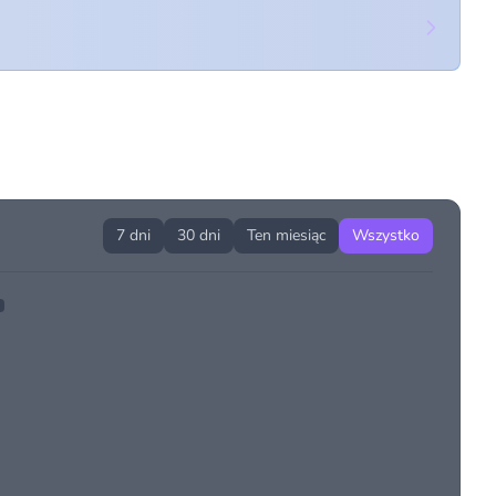
7 dni
30 dni
Ten miesiąc
Wszystko