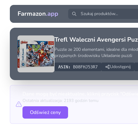
Farmazon
.app
Trefl Waleczni Avengersi Puz
Puzzle ze 200 elementami, idealne dla mł
przyjaznych środowisku Układanie puzzli
Udostępnij
ASIN:
B08FHJ53R7
Dane mogą być nieaktualne, kliknij przycisk "Odświ
Ostatnia aktualizacja: 2193 godzin temu
Odśwież ceny
Porównanie cen