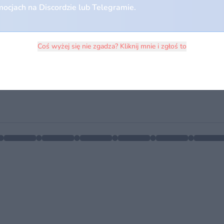
ocjach na Discordzie lub Telegramie.
Coś wyżej się nie zgadza? Kliknij mnie i zgłoś to