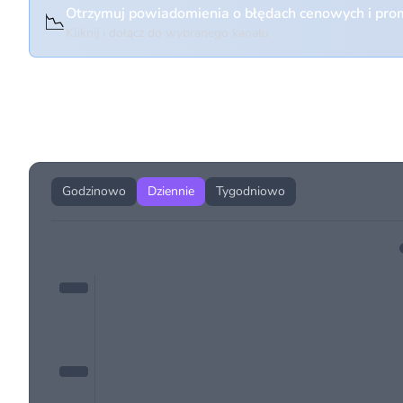
Otrzymuj powiadomienia o błędach cenowych i prom
📉
Kliknij i dołącz do wybranego kanału
Historia cen produktu
Godzinowo
Dziennie
Tygodniowo