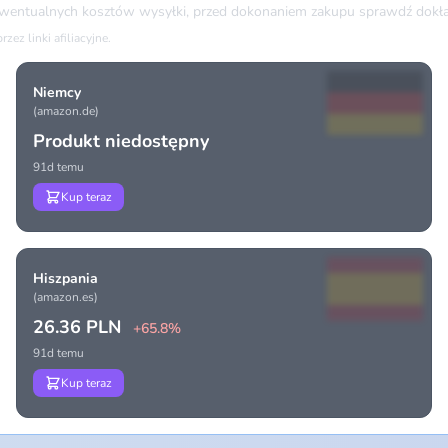
ewentualnych kosztów wysyłki, przed dokonaniem zakupu sprawdź dokła
ez linki afiliacyjne.
Niemcy
(amazon.de)
Produkt niedostępny
91d temu
Kup teraz
Hiszpania
(amazon.es)
26.36 PLN
+65.8%
91d temu
Kup teraz