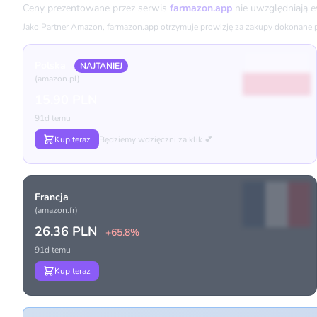
Ceny prezentowane przez serwis
farmazon.app
nie uwzględniają 
Jako Partner Amazon, farmazon.app otrzymuje prowizję za zakupy dokonane prz
Polska
NAJTANIEJ
(amazon.pl)
15.90 PLN
91d temu
Kup teraz
Będziemy wdzięczni za klik 💕
Francja
(amazon.fr)
26.36 PLN
+65.8%
91d temu
Kup teraz