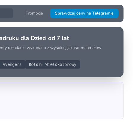
Promocje
Sprawdzaj ceny na Telegramie
druku dla Dzieci od 7 lat
nty układanki wykonano z wysokiej jakości materiałów
 Avengers
Kolor:
Wielokolorowy