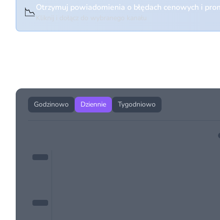
Otrzymuj powiadomienia o błędach cenowych i prom
📉
Kliknij i dołącz do wybranego kanału
Historia cen produktu
Godzinowo
Dziennie
Tygodniowo