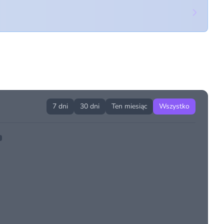
7 dni
30 dni
Ten miesiąc
Wszystko