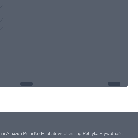
ane
Amazon Prime
Kody rabatowe
Userscript
Polityka Prywatności