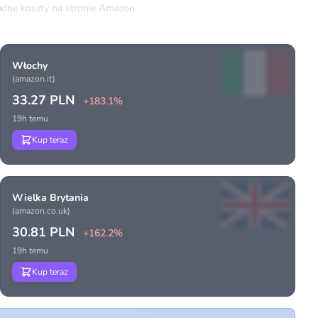
dne koszty na stronie Amazon.
Włochy
(amazon.it)
33.27 PLN
+183.1%
19h temu
Kup teraz
Wielka Brytania
(amazon.co.uk)
30.81 PLN
+162.2%
19h temu
Kup teraz