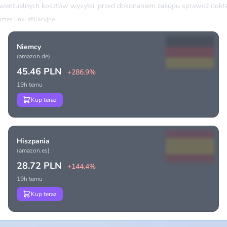
ewentualnych kosztów wysyłki, przed dokonaniem zakupu sprawdź dokła
ez linki afiliacyjne.
Niemcy
(amazon.de)
45.46 PLN
+286.9%
19h temu
Kup teraz
Hiszpania
(amazon.es)
28.72 PLN
+144.4%
19h temu
Kup teraz