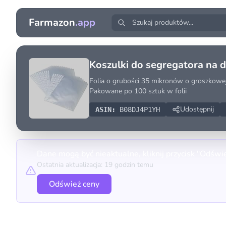
Farmazon
.app
Koszulki do segregatora na
Folia o grubości 35 mikronów o groszkowej
Pakowane po 100 sztuk w folii
Udostępnij
ASIN:
B08DJ4P1YH
Dane mogą być nieaktualne, kliknij przycisk "Odświ
Ostatnia aktualizacja: 19 godzin temu
Odśwież ceny
Porównanie cen