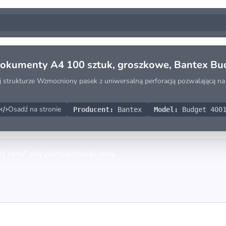
 dokumenty A4 100 sztuk, groszkowe, Bantex Bu
 strukturze Wzmocniony pasek z uniwersalną perforacją pozwalającą n
Osadź na stronie
Producent:
Bantex
Model:
Budget 4001
eż ceny" aby zaktualizować ceny.