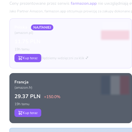
Ceny prezentowane przez serwis
farmazon.app
nie uwzględniają 
Jako Partner Amazon, farmazon.app otrzymuje prowizję za zakupy dokonane prz
Polska
NAJTANIEJ
(amazon.pl)
11.75 PLN
19h temu
Kup teraz
Będziemy wdzięczni za klik 💕
Francja
(amazon.fr)
29.37 PLN
+150.0%
19h temu
Kup teraz