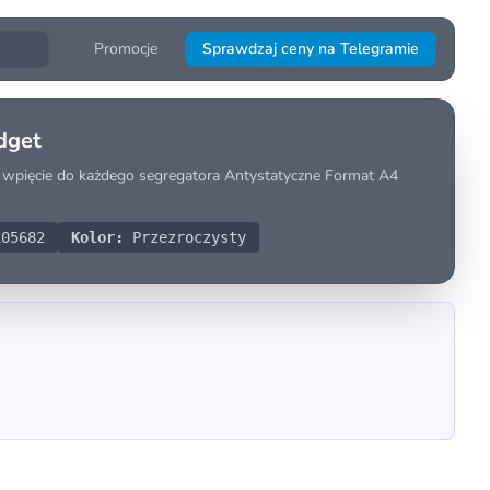
Promocje
Sprawdzaj ceny na Telegramie
dget
a wpięcie do każdego segregatora Antystatyczne Format A4
05682
Kolor:
Przezroczysty