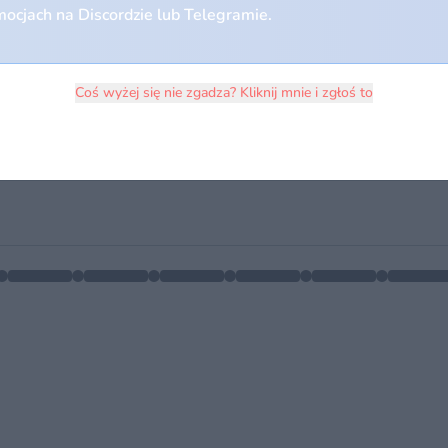
ocjach na Discordzie lub Telegramie.
Coś wyżej się nie zgadza? Kliknij mnie i zgłoś to