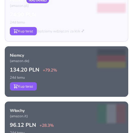
Polska
NAJTANIEJ
(amazon.pl)
74.90 PLN
24d temu
Kup teraz
Będziemy wdzięczni za klik 💕
Niemcy
(amazon.de)
134.20 PLN
+79.2%
24d temu
Kup teraz
Włochy
(amazon.it)
96.12 PLN
+28.3%
24d temu