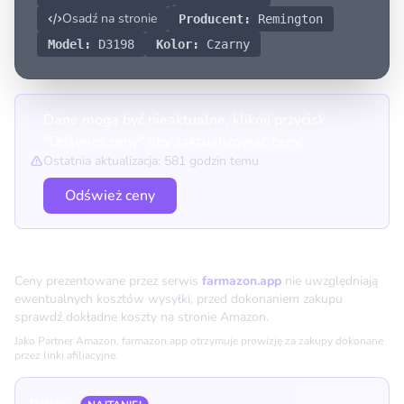
Osadź na stronie
Producent:
Remington
Model:
D3198
Kolor:
Czarny
Dane mogą być nieaktualne, kliknij przycisk
"Odśwież ceny" aby zaktualizować ceny.
Ostatnia aktualizacja: 581 godzin temu
Odśwież ceny
Porównanie cen
Ceny prezentowane przez serwis
farmazon.app
nie uwzględniają
ewentualnych kosztów wysyłki, przed dokonaniem zakupu
sprawdź dokładne koszty na stronie Amazon.
Jako Partner Amazon, farmazon.app otrzymuje prowizję za zakupy dokonane
przez linki afiliacyjne.