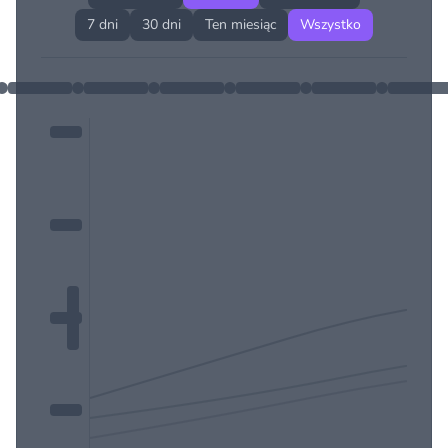
7 dni
30 dni
Ten miesiąc
Wszystko