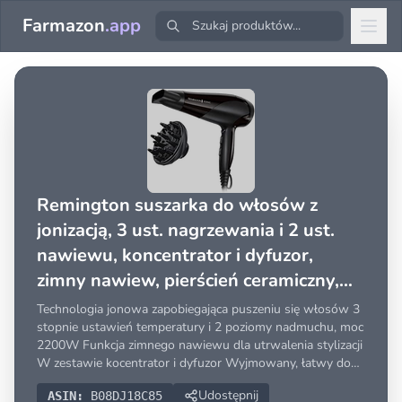
Farmazon
.app
Remington suszarka do włosów z
jonizacją, 3 ust. nagrzewania i 2 ust.
nawiewu, koncentrator i dyfuzor,
zimny nawiew, pierścień ceramiczny,
moc 2200W, czarna, Ionic Dry D3198
Technologia jonowa zapobiegająca puszeniu się włosów 3
stopnie ustawień temperatury i 2 poziomy nadmuchu, moc
2200W Funkcja zimnego nawiewu dla utrwalenia stylizacji
W zestawie kocentrator i dyfuzor Wyjmowany, łatwy do
czyszczenia filtr powietrza, uchwyt do zawieszenia
Udostępnij
ASIN:
B08DJ18C85