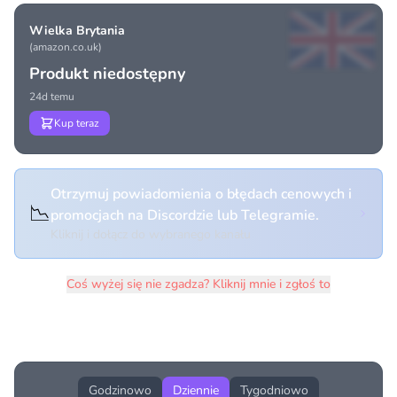
Wielka Brytania
(amazon.co.uk)
Produkt niedostępny
24d temu
Kup teraz
Otrzymuj powiadomienia o błędach cenowych i
📉
promocjach na Discordzie lub Telegramie.
Kliknij i dołącz do wybranego kanału
Coś wyżej się nie zgadza? Kliknij mnie i zgłoś to
Historia cen produktu
Godzinowo
Dziennie
Tygodniowo