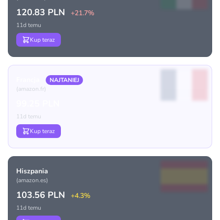
120.83 PLN
+21.7%
11d temu
Kup teraz
Francja
NAJTANIEJ
(amazon.fr)
99.25 PLN
11d temu
Kup teraz
Hiszpania
(amazon.es)
103.56 PLN
+4.3%
11d temu