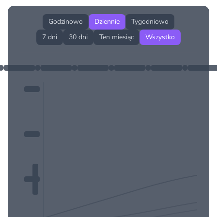
Godzinowo
Dziennie
Tygodniowo
7 dni
30 dni
Ten miesiąc
Wszystko