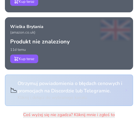
Kup teraz
Wielka Brytania
(amazon.co.uk)
Produkt nie znaleziony
11d temu
Kup teraz
Otrzymuj powiadomienia o błędach cenowych i
📉
promocjach na Discordzie lub Telegramie.
Kliknij i dołącz do wybranego kanału
Coś wyżej się nie zgadza? Kliknij mnie i zgłoś to
Historia cen produktu