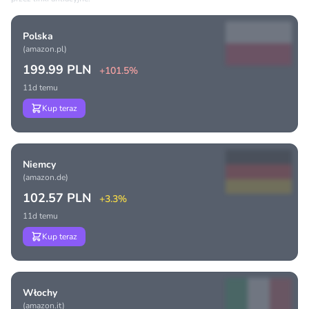
Polska
(amazon.pl)
199.99 PLN
+101.5%
11d temu
Kup teraz
Niemcy
(amazon.de)
102.57 PLN
+3.3%
11d temu
Kup teraz
Włochy
(amazon.it)