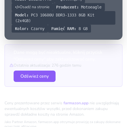
Osadź na stronie
Producent:
Motoeagle
Model:
PC3 10600U DDR3-1333 8GB Kit
(2x4GB)
Kolor:
Czarny
Pamięć RAM:
8 GB
Dane mogą być nieaktualne, kliknij przycisk
"Odśwież ceny" aby zaktualizować ceny.
Ostatnia aktualizacja: 276 godzin temu
Odśwież ceny
Porównanie cen
Ceny prezentowane przez serwis
farmazon.app
nie uwzględniają
ewentualnych kosztów wysyłki, przed dokonaniem zakupu
sprawdź dokładne koszty na stronie Amazon.
Jako Partner Amazon, farmazon.app otrzymuje prowizję za zakupy dokonane
przez linki afiliacyjne.