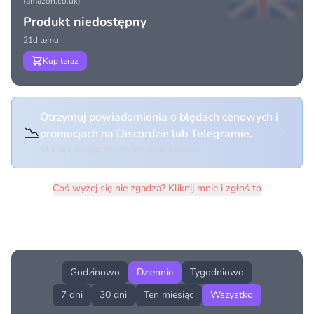
(amazon.co.uk)
Produkt niedostępny
21d temu
Kup teraz
Otrzymuj powiadomienia o błędach cenowych i
📉
promocjach na Discordzie lub Telegramie.
Kliknij i dołącz do wybranego kanału
Coś wyżej się nie zgadza? Kliknij mnie i zgłoś to
Historia cen produktu
Godzinowo
Dziennie
Tygodniowo
7 dni
30 dni
Ten miesiąc
Wszystko