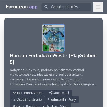
Farmazon
.app
Horizon Forbidden West - [PlayStation
5]
Dołącz do Aloy w jej podróży na Zakazany Zachód -
majestatyczny, ale niebezpieczny kraj pograniczny,
skrywający tajemnicze nowe zagrożenia. Horizon
Forbidden West kontynuuje historię Aloy, która kieruje się
na zachód, aby znaleźć imponujący, ale niebezpieczny świat
Udostępnij
ASIN:
B089ZVBHMG
pełen przerażających maszyn i tajemniczych nowych zagr
Osadź na stronie
Producent:
Sony
Model:
Horizon Forbidden West