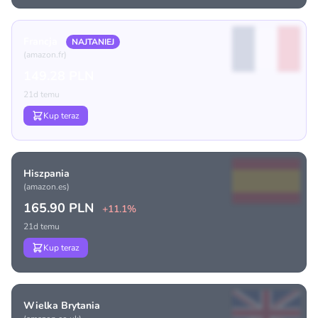
Francja
NAJTANIEJ
(amazon.fr)
149.28 PLN
21d temu
Kup teraz
Hiszpania
(amazon.es)
165.90 PLN
+11.1%
21d temu
Kup teraz
Wielka Brytania