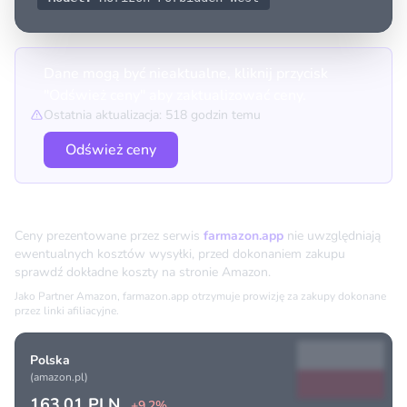
Dane mogą być nieaktualne, kliknij przycisk
"Odśwież ceny" aby zaktualizować ceny.
Ostatnia aktualizacja: 518 godzin temu
Odśwież ceny
Porównanie cen
Ceny prezentowane przez serwis
farmazon.app
nie uwzględniają
ewentualnych kosztów wysyłki, przed dokonaniem zakupu
sprawdź dokładne koszty na stronie Amazon.
Jako Partner Amazon, farmazon.app otrzymuje prowizję za zakupy dokonane
przez linki afiliacyjne.
Polska
(amazon.pl)
163.01 PLN
+9.2%