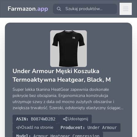
Farmazon
.app
Under Armour Męski Koszulka
Termoaktywna Heatgear, Black, M
Super lekka tkanina HeatGear zapewnia doskonałe
pokrycie bez obciążania. Ergonomiczna konstrukcja
utrzymuje szwy z dala od mocno zużytych obszarów i
zwiększa trwałość. Szeroki, odsłonięty elastyczny ściągacz
ze znacznikami słownymi. Zaktualizowana konstrukcja
Udostępnij
ASIN:
B0874WD2B2
klina zapewnia optymalne wsparcie i komfort. Boczna
kieszeń
Osadź na stronie
Producent:
Under Armour
Model:
Armour Heatgear Compression