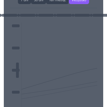
7 dni
30 dni
Ten miesiąc
Wszystko