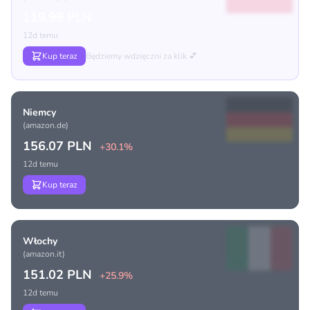
119.99 PLN
12d temu
Kup teraz
Będziemy wdzięczni za klik 💕
Niemcy
(amazon.de)
156.07 PLN
+30.1%
12d temu
Kup teraz
Włochy
(amazon.it)
151.02 PLN
+25.9%
12d temu