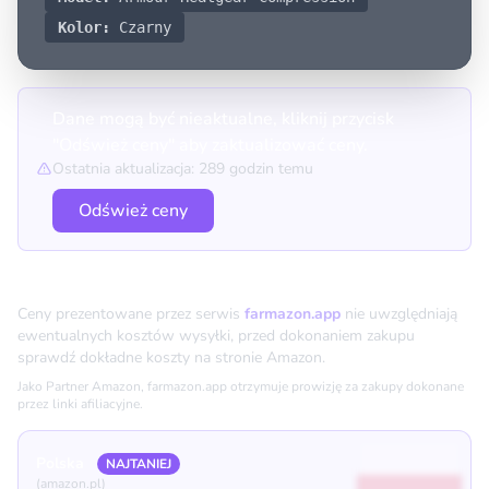
Kolor:
Czarny
Dane mogą być nieaktualne, kliknij przycisk
"Odśwież ceny" aby zaktualizować ceny.
Ostatnia aktualizacja: 289 godzin temu
Odśwież ceny
Porównanie cen
Ceny prezentowane przez serwis
farmazon.app
nie uwzględniają
ewentualnych kosztów wysyłki, przed dokonaniem zakupu
sprawdź dokładne koszty na stronie Amazon.
Jako Partner Amazon, farmazon.app otrzymuje prowizję za zakupy dokonane
przez linki afiliacyjne.
Polska
NAJTANIEJ
(amazon.pl)