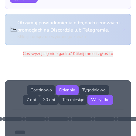
Otrzymuj powiadomienia o błędach cenowych i
📉
promocjach na Discordzie lub Telegramie.
Kliknij i dołącz do wybranego kanału
Coś wyżej się nie zgadza? Kliknij mnie i zgłoś to
Historia cen produktu
Godzinowo
Dziennie
Tygodniowo
7 dni
30 dni
Ten miesiąc
Wszystko