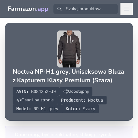
Farmazon
.app
Noctua NP-H1.grey, Uniseksowa Bluza
z Kapturem Klasy Premium (Szara)
Udostępnij
ASIN:
B084X5XFJ9
Osadź na stronie
Producent:
Noctua
Model:
NP-H1.grey
Kolor:
Szary
Dane mogą być nieaktualne, kliknij przycisk