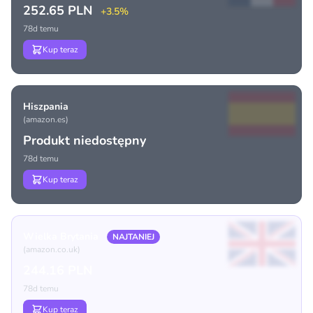
252.65 PLN
+3.5%
78d temu
Kup teraz
Hiszpania
(amazon.es)
Produkt niedostępny
78d temu
Kup teraz
Wielka Brytania
NAJTANIEJ
(amazon.co.uk)
244.16 PLN
78d temu
Kup teraz