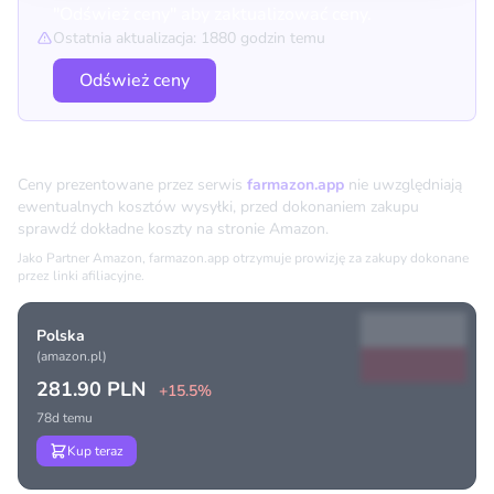
"Odśwież ceny" aby zaktualizować ceny.
Ostatnia aktualizacja: 1880 godzin temu
Odśwież ceny
Porównanie cen
Ceny prezentowane przez serwis
farmazon.app
nie uwzględniają
ewentualnych kosztów wysyłki, przed dokonaniem zakupu
sprawdź dokładne koszty na stronie Amazon.
Jako Partner Amazon, farmazon.app otrzymuje prowizję za zakupy dokonane
przez linki afiliacyjne.
Polska
(amazon.pl)
281.90 PLN
+15.5%
78d temu
Kup teraz