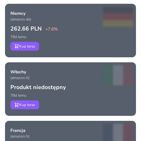
Niemcy
(amazon.de)
262.66 PLN
+7.6%
78d temu
Kup teraz
Włochy
(amazon.it)
Produkt niedostępny
78d temu
Kup teraz
Francja
(amazon.fr)