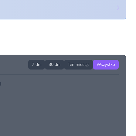
7 dni
30 dni
Ten miesiąc
Wszystko