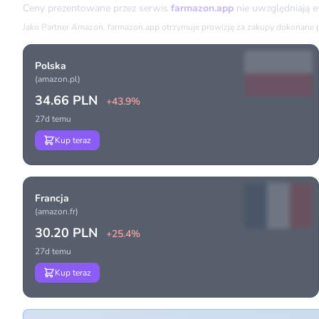
Ceny prezentowane przez serwis
farmazon.app
nie uwzględniają 
Jako Partner Amazon, farmazon.app otrzymuje prowizję za zakupy dokonane prz
Polska
(amazon.pl)
34.66 PLN
+43.9%
27d temu
Kup teraz
Francja
(amazon.fr)
30.20 PLN
+25.4%
27d temu
Kup teraz