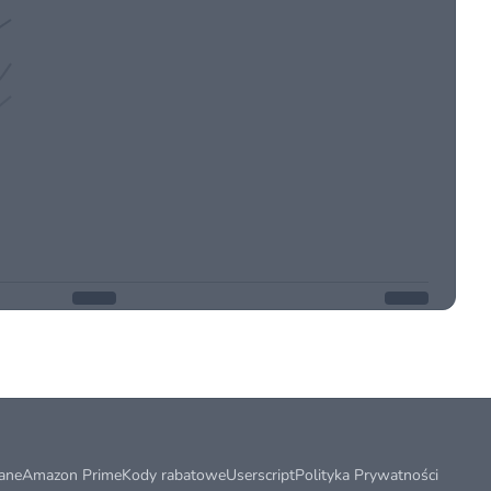
ane
Amazon Prime
Kody rabatowe
Userscript
Polityka Prywatności