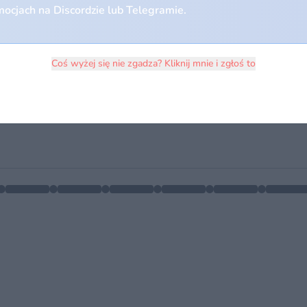
ocjach na Discordzie lub Telegramie.
Coś wyżej się nie zgadza? Kliknij mnie i zgłoś to