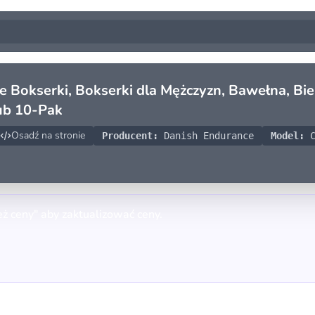
kserki, Bokserki dla Mężczyzn, Bawełna, Bieli
ub 10-Pak
Osadź na stronie
Producent:
Danish Endurance
Model:
C
eż ceny" aby zaktualizować ceny.