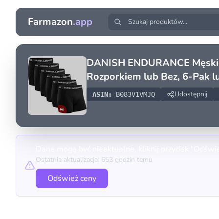
Farmazon
.app
DANISH ENDURANCE Męskie Bo
Rozporkiem lub Bez, 6-Pak l
Udostępnij
ASIN:
B083V1VMJQ
Dane mogą być nieaktualne, kliknij przycisk "Odświ
Ostatnia aktualizacja: 653 godzin temu
Odśwież ceny
Porównanie cen