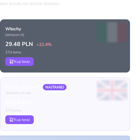
dne koszty na stronie Amazon.
Włochy
(amazon.it)
29.48 PLN
+22.4%
27d temu
Kup teraz
Wielka Brytania
NAJTANIEJ
(amazon.co.uk)
24.08 PLN
27d temu
Kup teraz