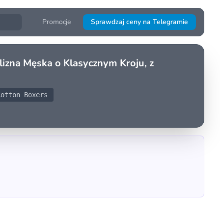
Promocje
Sprawdzaj ceny na Telegramie
zna Męska o Klasycznym Kroju, z
otton Boxers