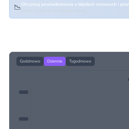
Otrzymuj powiadomienia o błędach cenowych i prom
📉
Kliknij i dołącz do wybranego kanału
Historia cen produktu
Godzinowo
Dziennie
Tygodniowo