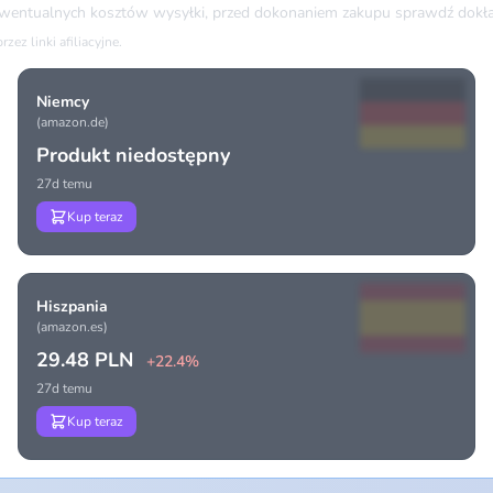
ewentualnych kosztów wysyłki, przed dokonaniem zakupu sprawdź dokła
ez linki afiliacyjne.
Niemcy
(amazon.de)
Produkt niedostępny
27d temu
Kup teraz
Hiszpania
(amazon.es)
29.48 PLN
+22.4%
27d temu
Kup teraz