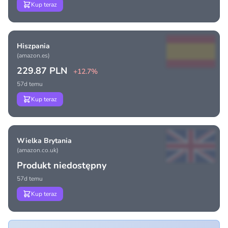
Kup teraz
Hiszpania
(amazon.es)
229.87 PLN
+12.7%
57d temu
Kup teraz
Wielka Brytania
(amazon.co.uk)
Produkt niedostępny
57d temu
Kup teraz