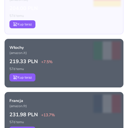
204.00 PLN
57d temu
Kup teraz
Włochy
(amazon.it)
219.33 PLN
+7.5%
57d temu
Kup teraz
Francja
(amazon.fr)
231.98 PLN
+13.7%
57d temu