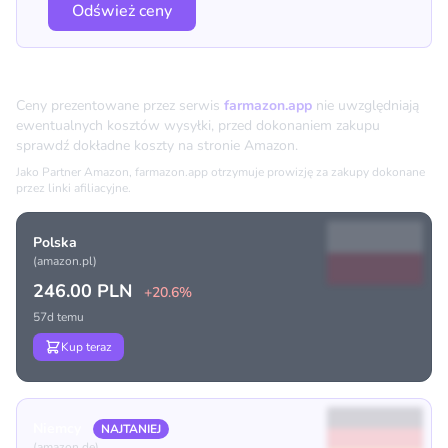
Odśwież ceny
Porównanie cen
Ceny prezentowane przez serwis
farmazon.app
nie uwzględniają
ewentualnych kosztów wysyłki, przed dokonaniem zakupu
sprawdź dokładne koszty na stronie Amazon.
Jako Partner Amazon, farmazon.app otrzymuje prowizję za zakupy dokonane
przez linki afiliacyjne.
Polska
(amazon.pl)
246.00 PLN
+20.6%
57d temu
Kup teraz
Niemcy
NAJTANIEJ
(amazon.de)