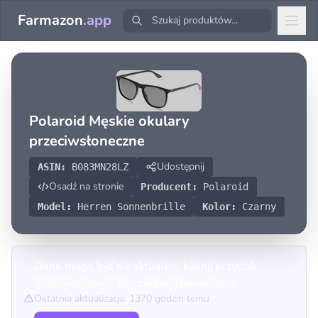
Farmazon
.app
Polaroid Męskie okulary
przeciwsłoneczne
Udostępnij
ASIN:
B083MN28LZ
Osadź na stronie
Producent:
Polaroid
Model:
Herren Sonnenbrille
Kolor:
Czarny
Dane mogą być nieaktualne, kliknij przycisk
"Odśwież ceny" aby zaktualizować ceny.
Ostatnia aktualizacja: 1370 godzin temu