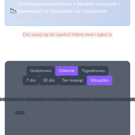
Otrzymuj powiadomienia o błędach cenowych i
📉
promocjach na Discordzie lub Telegramie.
Kliknij i dołącz do wybranego kanału
Coś wyżej się nie zgadza? Kliknij mnie i zgłoś to
Historia cen produktu
Godzinowo
Dziennie
Tygodniowo
7 dni
30 dni
Ten miesiąc
Wszystko