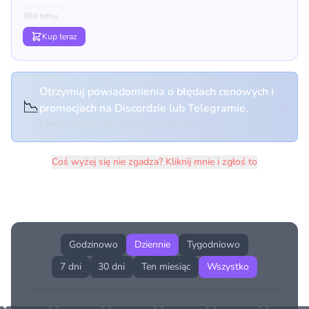
49d temu
Kup teraz
Otrzymuj powiadomienia o błędach cenowych i
📉
promocjach na Discordzie lub Telegramie.
Kliknij i dołącz do wybranego kanału
Coś wyżej się nie zgadza? Kliknij mnie i zgłoś to
Historia cen produktu
Godzinowo
Dziennie
Tygodniowo
7 dni
30 dni
Ten miesiąc
Wszystko