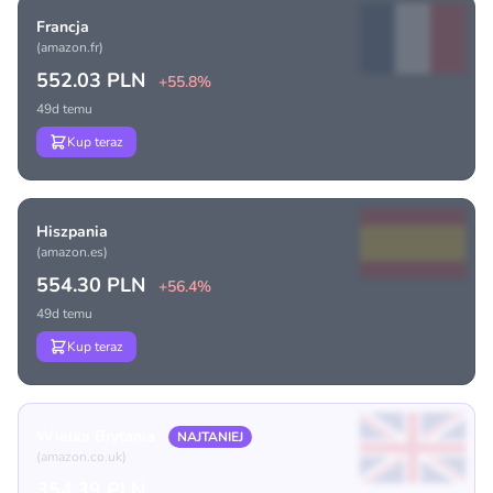
Francja
(amazon.fr)
552.03 PLN
+55.8%
49d temu
Kup teraz
Hiszpania
(amazon.es)
554.30 PLN
+56.4%
49d temu
Kup teraz
Wielka Brytania
NAJTANIEJ
(amazon.co.uk)
354.39 PLN