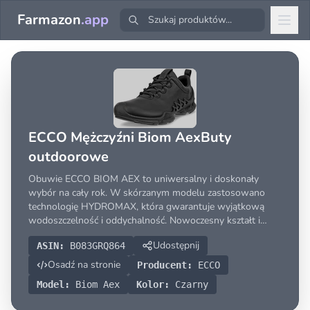
Farmazon
.app
ECCO Mężczyźni Biom AexButy
outdoorowe
Obuwie ECCO BIOM AEX to uniwersalny i doskonały
wybór na cały rok. W skórzanym modelu zastosowano
technologię HYDROMAX, która gwarantuje wyjątkową
wodoszczelność i oddychalność. Nowoczesny kształt i
monochromatyczne odcienie sprawiają, że są bardzo
Udostępnij
ASIN:
B083GRQ864
uniwersalne i pasują właściwie do wszystkiego.
Osadź na stronie
Producent:
ECCO
Model:
Biom Aex
Kolor:
Czarny