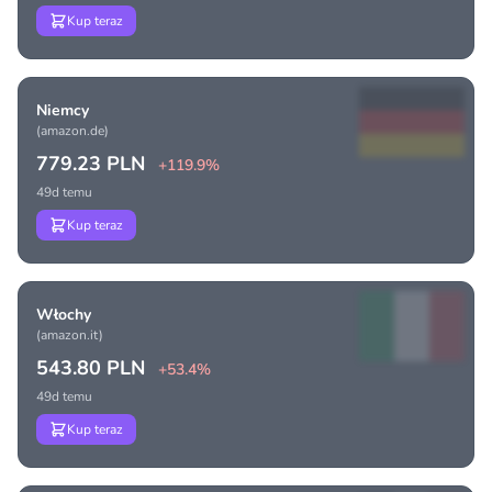
Kup teraz
Niemcy
(amazon.de)
779.23 PLN
+119.9%
49d temu
Kup teraz
Włochy
(amazon.it)
543.80 PLN
+53.4%
49d temu
Kup teraz