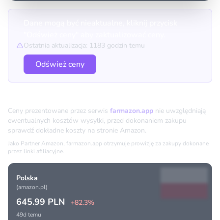
Dane mogą być nieaktualne, kliknij przycisk
"Odśwież ceny" aby zaktualizować ceny.
Ostatnia aktualizacja: 1183 godzin temu
Odśwież ceny
Porównanie cen
Ceny prezentowane przez serwis
farmazon.app
nie uwzględniają
ewentualnych kosztów wysyłki, przed dokonaniem zakupu
sprawdź dokładne koszty na stronie Amazon.
Jako Partner Amazon, farmazon.app otrzymuje prowizję za zakupy dokonane
przez linki afiliacyjne.
Polska
(amazon.pl)
645.99 PLN
+82.3%
49d temu