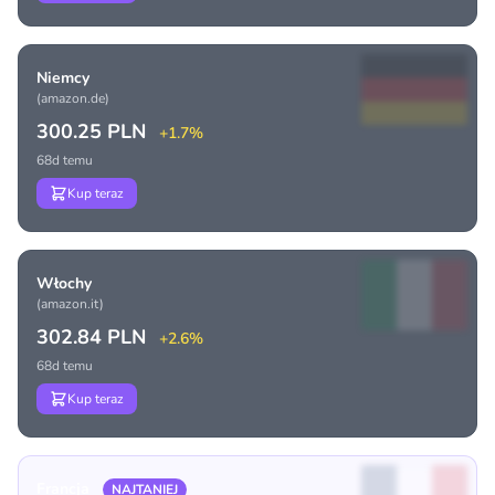
Niemcy
(amazon.de)
300.25 PLN
+1.7%
68d temu
Kup teraz
Włochy
(amazon.it)
302.84 PLN
+2.6%
68d temu
Kup teraz
Francja
NAJTANIEJ