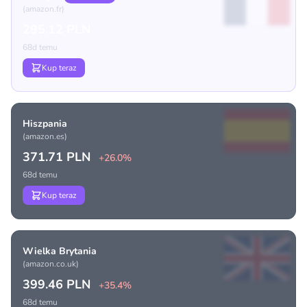
(amazon.fr)
295.12 PLN
68d temu
Kup teraz
Hiszpania
(amazon.es)
371.71 PLN
+26.0%
68d temu
Kup teraz
Wielka Brytania
(amazon.co.uk)
399.46 PLN
+35.4%
68d temu