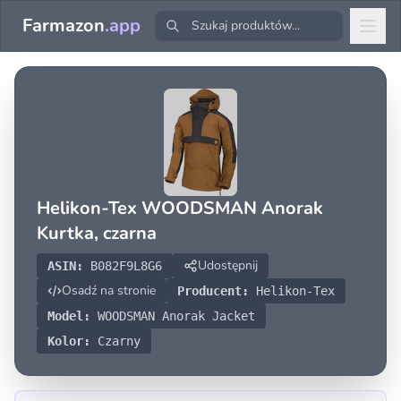
Farmazon
.app
Helikon-Tex WOODSMAN Anorak
Kurtka, czarna
Udostępnij
ASIN:
B082F9L8G6
Osadź na stronie
Producent:
Helikon-Tex
Model:
WOODSMAN Anorak Jacket
Kolor:
Czarny