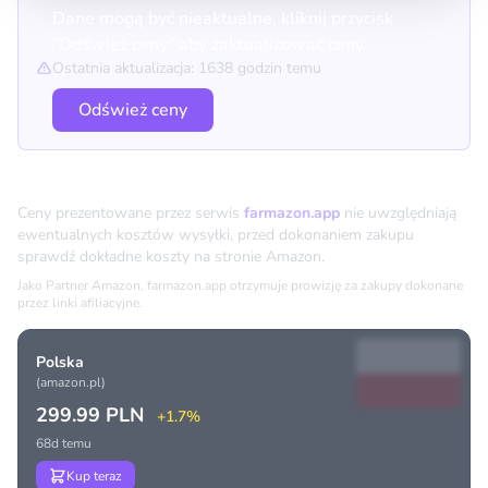
Dane mogą być nieaktualne, kliknij przycisk
"Odśwież ceny" aby zaktualizować ceny.
Ostatnia aktualizacja: 1638 godzin temu
Odśwież ceny
Porównanie cen
Ceny prezentowane przez serwis
farmazon.app
nie uwzględniają
ewentualnych kosztów wysyłki, przed dokonaniem zakupu
sprawdź dokładne koszty na stronie Amazon.
Jako Partner Amazon, farmazon.app otrzymuje prowizję za zakupy dokonane
przez linki afiliacyjne.
Polska
(amazon.pl)
299.99 PLN
+1.7%
68d temu
Kup teraz