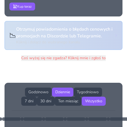
Kup teraz
Otrzymuj powiadomienia o błędach cenowych i
📉
promocjach na Discordzie lub Telegramie.
Kliknij i dołącz do wybranego kanału
Coś wyżej się nie zgadza? Kliknij mnie i zgłoś to
Historia cen produktu
Godzinowo
Dziennie
Tygodniowo
7 dni
30 dni
Ten miesiąc
Wszystko