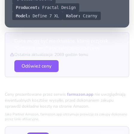
Producent:
Fractal Design
Model:
Define 7 XL
Kolor:
Czarny
Dane mogą być nieaktualne, kliknij przycisk
"Odśwież ceny" aby zaktualizować ceny.
Ostatnia aktualizacja: 2069 godzin temu
Odśwież ceny
Porównanie cen
Ceny prezentowane przez serwis
farmazon.app
nie uwzględniają
ewentualnych kosztów wysyłki, przed dokonaniem zakupu
sprawdź dokładne koszty na stronie Amazon.
Jako Partner Amazon, farmazon.app otrzymuje prowizję za zakupy dokonane
przez linki afiliacyjne.