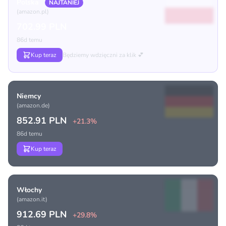
Polska
NAJTANIEJ
(amazon.pl)
702.99 PLN
86d temu
Kup teraz
Będziemy wdzięczni za klik 💕
Niemcy
(amazon.de)
852.91 PLN
+21.3%
86d temu
Kup teraz
Włochy
(amazon.it)
912.69 PLN
+29.8%