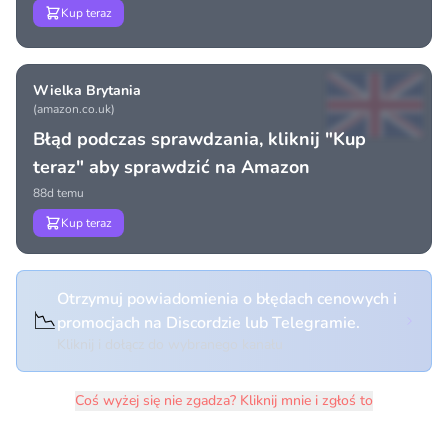
Kup teraz
Wielka Brytania
(amazon.co.uk)
Błąd podczas sprawdzania, kliknij "Kup
teraz" aby sprawdzić na Amazon
88d temu
Kup teraz
Otrzymuj powiadomienia o błędach cenowych i
📉
promocjach na Discordzie lub Telegramie.
Kliknij i dołącz do wybranego kanału
Coś wyżej się nie zgadza? Kliknij mnie i zgłoś to