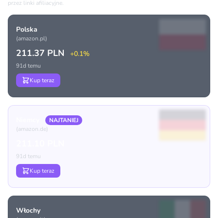
przez linki afiliacyjne.
Polska
(amazon.pl)
211.37 PLN
+0.1%
91d temu
Kup teraz
Niemcy
NAJTANIEJ
(amazon.de)
211.10 PLN
91d temu
Kup teraz
Włochy