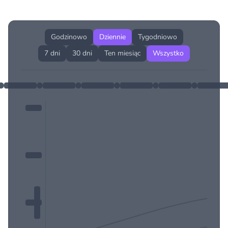
Historia cen produktu
Godzinowo
Dziennie
Tygodniowo
7 dni
30 dni
Ten miesiąc
Wszystko