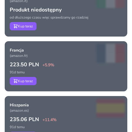
(amazon.it)
Produkt niedostępny
od dłuższego czasu więc sprawdzamy go rzadziej
Kup teraz
Francja
(amazon.fr)
223.50 PLN
+5.9%
91d temu
Kup teraz
Hiszpania
(amazon.es)
235.06 PLN
+11.4%
91d temu