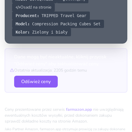
Osadź na stronie
Producent:
TRIPPED Travel Gear
Model:
Compression Packing Cubes Set
Kolor:
Zielony i biały
Dane mogą być nieaktualne, kliknij przycisk
"Odśwież ceny" aby zaktualizować ceny.
Ostatnia aktualizacja: 2205 godzin temu
Odśwież ceny
Porównanie cen
Ceny prezentowane przez serwis
farmazon.app
nie uwzględniają
ewentualnych kosztów wysyłki, przed dokonaniem zakupu
sprawdź dokładne koszty na stronie Amazon.
Jako Partner Amazon, farmazon.app otrzymuje prowizję za zakupy dokonane