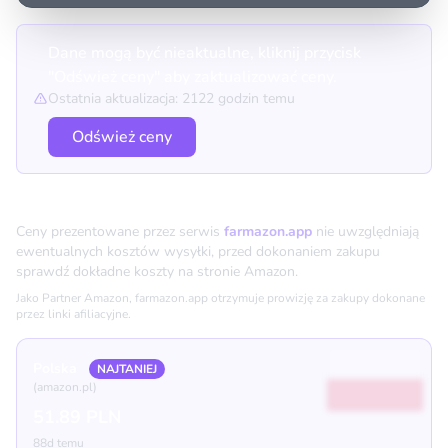
Dane mogą być nieaktualne, kliknij przycisk
"Odśwież ceny" aby zaktualizować ceny.
Ostatnia aktualizacja: 2122 godzin temu
Odśwież ceny
Porównanie cen
Ceny prezentowane przez serwis
farmazon.app
nie uwzględniają
ewentualnych kosztów wysyłki, przed dokonaniem zakupu
sprawdź dokładne koszty na stronie Amazon.
Jako Partner Amazon, farmazon.app otrzymuje prowizję za zakupy dokonane
przez linki afiliacyjne.
Polska
NAJTANIEJ
(amazon.pl)
51.89 PLN
88d temu