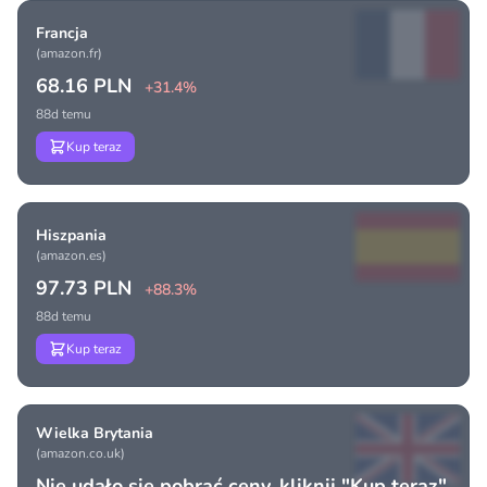
Francja
(amazon.fr)
68.16 PLN
+31.4%
88d temu
Kup teraz
Hiszpania
(amazon.es)
97.73 PLN
+88.3%
88d temu
Kup teraz
Wielka Brytania
(amazon.co.uk)
Nie udało się pobrać ceny, kliknij "Kup teraz"