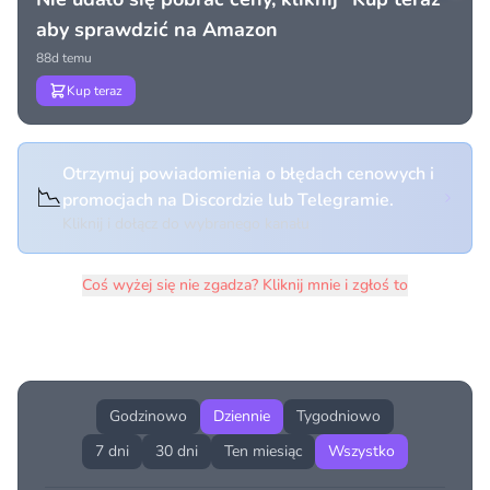
aby sprawdzić na Amazon
88d temu
Kup teraz
Otrzymuj powiadomienia o błędach cenowych i
📉
promocjach na Discordzie lub Telegramie.
Kliknij i dołącz do wybranego kanału
Coś wyżej się nie zgadza? Kliknij mnie i zgłoś to
Historia cen produktu
Godzinowo
Dziennie
Tygodniowo
7 dni
30 dni
Ten miesiąc
Wszystko