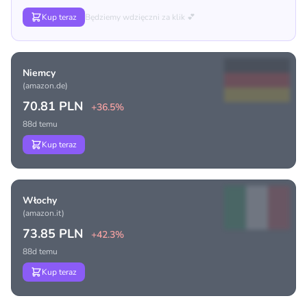
Kup teraz
Będziemy wdzięczni za klik 💕
Niemcy
(amazon.de)
70.81 PLN
+36.5%
88d temu
Kup teraz
Włochy
(amazon.it)
73.85 PLN
+42.3%
88d temu
Kup teraz