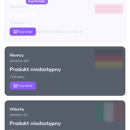
Polska
NAJTANIEJ
(amazon.pl)
74.99 PLN
17d temu
Kup teraz
Będziemy wdzięczni za klik 💕
Niemcy
(amazon.de)
Produkt niedostępny
17d temu
Kup teraz
Włochy
(amazon.it)
Produkt niedostępny