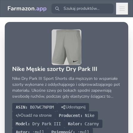
Farmazon
.app
Nike Męskie szorty Dry Park III
Nike Dry Park III Sport Shorts dla mężczyzn to wspaniałe
szorty wykonane z oddychającego i odprowadzającego pot
materiału. Ukośne szwy po bokach spodni zapewniają
swobodę ruchów, podczas gdy elastyczny ściągacz to
wspiera. Standardowe dopasowanie idealnie pasuje. Logo
Udostępnij
ASIN:
B07WC7NP8M
Nike Swoosh znajduje się na lewej nogawce.
Osadź na stronie
Producent:
Nike
Model:
Dry Park III
Kolor:
Czarny
Autor:
:null
Pojemność:
:null