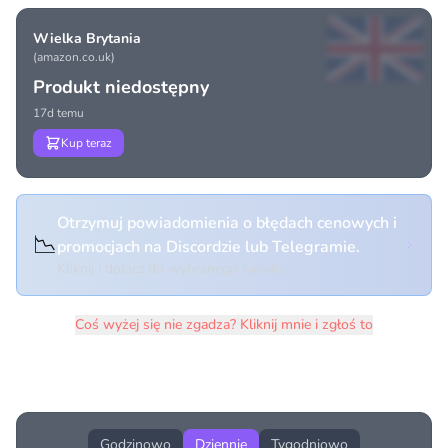
Wielka Brytania
(amazon.co.uk)
Produkt niedostępny
17d temu
Kup teraz
Otrzymuj powiadomienia o błędach cenowych i
📉
promocjach na Discordzie lub Telegramie.
Kliknij i dołącz do wybranego kanału
Coś wyżej się nie zgadza? Kliknij mnie i zgłoś to
Historia cen produktu
Godzinowo
Dziennie
Tygodniowo