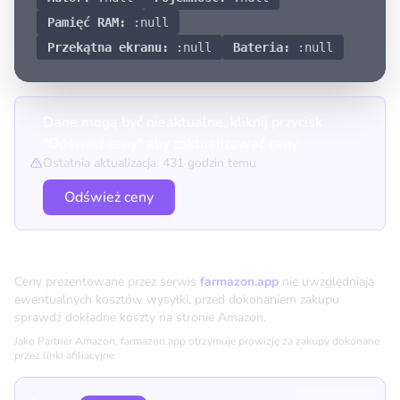
Pamięć RAM:
:null
Przekątna ekranu:
:null
Bateria:
:null
Dane mogą być nieaktualne, kliknij przycisk
"Odśwież ceny" aby zaktualizować ceny.
Ostatnia aktualizacja: 431 godzin temu
Odśwież ceny
Porównanie cen
Ceny prezentowane przez serwis
farmazon.app
nie uwzględniają
ewentualnych kosztów wysyłki, przed dokonaniem zakupu
sprawdź dokładne koszty na stronie Amazon.
Jako Partner Amazon, farmazon.app otrzymuje prowizję za zakupy dokonane
przez linki afiliacyjne.