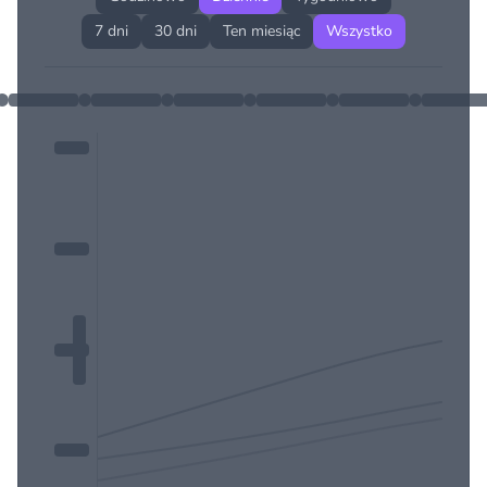
7 dni
30 dni
Ten miesiąc
Wszystko