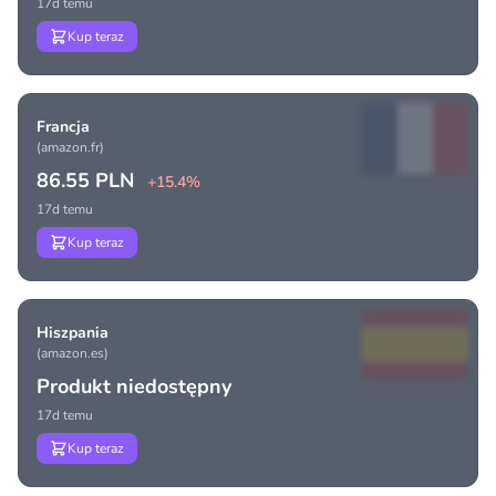
17d temu
Kup teraz
Francja
(amazon.fr)
86.55 PLN
+15.4%
17d temu
Kup teraz
Hiszpania
(amazon.es)
Produkt niedostępny
17d temu
Kup teraz