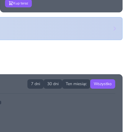
Kup teraz
7 dni
30 dni
Ten miesiąc
Wszystko