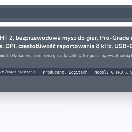
HT 2, bezprzewodowa mysz do gier, Pro-Grade
ys. DPI, częstotliwość raportowania 8 kHz, USB
oziomie 8 kHz, ładowaniem przez gniazdo USB-C, 95-godzinną żywotnością
Osadź na stronie
Producent:
Logitech
Model:
G PRO X S
eż ceny" aby zaktualizować ceny.