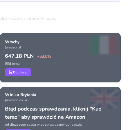
dne koszty na stronie Amazon.
Włochy
(amazon.it)
647.18 PLN
+53.5%
90d temu
Kup teraz
Wielka Brytania
(amazon.co.uk)
Błąd podczas sprawdzania, kliknij "Kup
teraz" aby sprawdzić na Amazon
od dłuższego czasu więc sprawdzamy go rzadziej