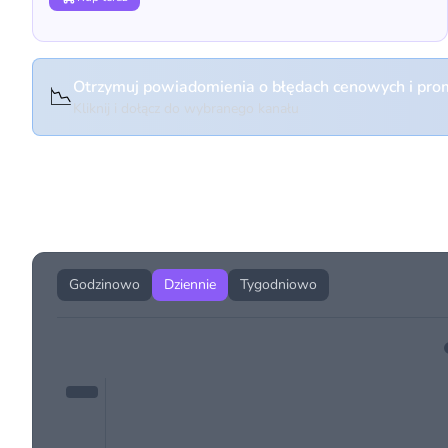
Otrzymuj powiadomienia o błędach cenowych i prom
📉
Kliknij i dołącz do wybranego kanału
Historia cen produktu
Godzinowo
Dziennie
Tygodniowo