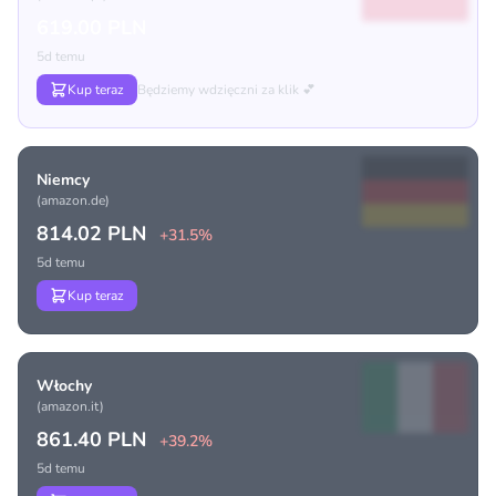
619.00 PLN
5d temu
Kup teraz
Będziemy wdzięczni za klik 💕
Niemcy
(amazon.de)
814.02 PLN
+31.5%
5d temu
Kup teraz
Włochy
(amazon.it)
861.40 PLN
+39.2%
5d temu