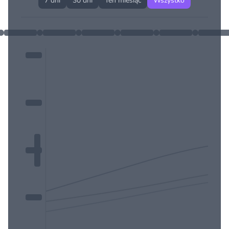
7 dni
30 dni
Ten miesiąc
Wszystko