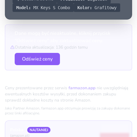
Model:
MX Keys S Combo
Kolor:
Grafitowy
Dane mogą być nieaktualne, kliknij przycisk
"Odśwież ceny" aby zaktualizować ceny.
Ostatnia aktualizacja: 136 godzin temu
Odśwież ceny
Porównanie cen
Ceny prezentowane przez serwis
farmazon.app
nie uwzględniają
ewentualnych kosztów wysyłki, przed dokonaniem zakupu
sprawdź dokładne koszty na stronie Amazon.
Jako Partner Amazon, farmazon.app otrzymuje prowizję za zakupy dokonane
przez linki afiliacyjne.
Polska
NAJTANIEJ
(amazon.pl)