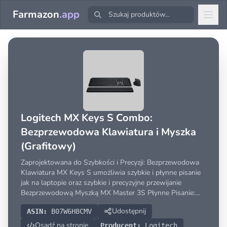
Farmazon
.app
Logitech MX Keys S Combo:
Bezprzewodowa Klawiatura i Myszka
(Grafitowy)
Zaprojektowana do Szybkości i Precyzji: Bezprzewodowa
Klawiatura MX Keys S umożliwia szybkie i płynne pisanie
jak na laptopie oraz szybkie i precyzyjne przewijanie
Bezprzewodową Myszką MX Master 3S Płynne Pisanie:
Profil jak w laptopie z klawiszami z kolistymi wgłębieniami
Udostępnij
ASIN:
B07W6H8CMV
dopasowanymi do kształtu opuszek palców zapewn
Osadź na stronie
Producent:
Logitech