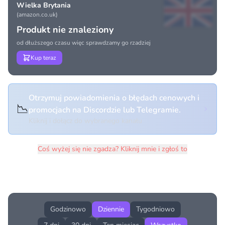
Wielka Brytania
(amazon.co.uk)
Produkt nie znaleziony
od dłuższego czasu więc sprawdzamy go rzadziej
Kup teraz
Otrzymuj powiadomienia o błędach cenowych i
📉
promocjach na Discordzie lub Telegramie.
Kliknij i dołącz do wybranego kanału
Coś wyżej się nie zgadza? Kliknij mnie i zgłoś to
Historia cen produktu
Godzinowo
Dziennie
Tygodniowo