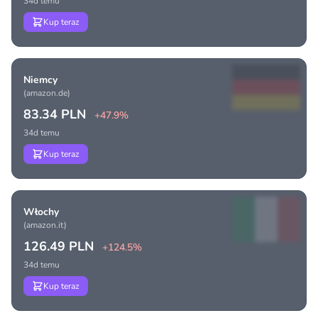
34d temu
Kup teraz
Niemcy
(amazon.de)
83.34 PLN
+47.9%
34d temu
Kup teraz
Włochy
(amazon.it)
126.49 PLN
+124.5%
34d temu
Kup teraz