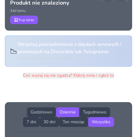
Produkt nie znaleziony
34d temu
Kup teraz
Otrzymuj powiadomienia o błędach cenowych i
📉
promocjach na Discordzie lub Telegramie.
Kliknij i dołącz do wybranego kanału
Coś wyżej się nie zgadza? Kliknij mnie i zgłoś to
Historia cen produktu
Godzinowo
Dziennie
Tygodniowo
7 dni
30 dni
Ten miesiąc
Wszystko