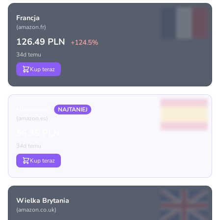
Francja
(amazon.fr)
126.49 PLN
+124.5%
34d temu
Kup teraz
Hiszpania
NAJTANIEJ
(amazon.es)
56.35 PLN
34d temu
Kup teraz
Wielka Brytania
(amazon.co.uk)