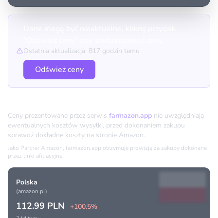
Dane mogą być nieaktualne, kliknij przycisk
"Odśwież ceny" aby zaktualizować ceny.
Ostatnia aktualizacja: 817 godzin temu
Odśwież ceny
Porównanie cen
Ceny prezentowane przez serwis
farmazon.app
nie uwzględniają
ewentualnych kosztów wysyłki, przed dokonaniem zakupu
sprawdź dokładne koszty na stronie Amazon.
Jako Partner Amazon, farmazon.app otrzymuje prowizję za zakupy dokonane
przez linki afiliacyjne.
Polska
(amazon.pl)
112.99 PLN
+100.5%