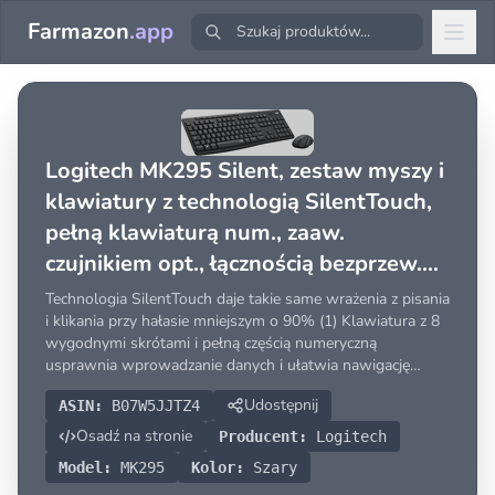
Farmazon
.app
Logitech MK295 Silent, zestaw myszy i
klawiatury z technologią SilentTouch,
pełną klawiaturą num., zaaw.
czujnikiem opt., łącznością bezprzew.
bez opóźnień, 90% cichszą pracą,
Technologia SilentTouch daje takie same wrażenia z pisania
QWERTY US Intl - Szary
i klikania przy hałasie mniejszym o 90% (1) Klawiatura z 8
wygodnymi skrótami i pełną częścią numeryczną
usprawnia wprowadzanie danych i ułatwia nawigację
Dostęp jednym dotykiem do funkcji odtwarzania/pauzy,
Udostępnij
ASIN:
B07W5JJTZ4
regulacji głośności, wyciszania i Internetu Wyprofilo
Osadź na stronie
Producent:
Logitech
Model:
MK295
Kolor:
Szary