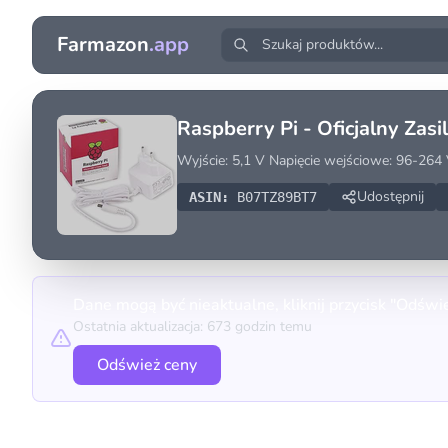
Farmazon
.app
Raspberry Pi - Oficjalny Zasi
Wyjście: 5,1 V Napięcie wejściowe: 96-264
Udostępnij
ASIN:
B07TZ89BT7
Dane mogą być nieaktualne, kliknij przycisk "Odświ
Ostatnia aktualizacja: 673 godzin temu
Odśwież ceny
Porównanie cen