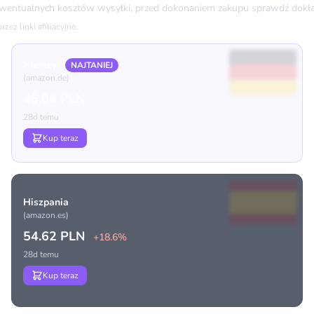
ewentualnych kosztów wysyłki, przed dokonaniem zakupu sprawdź dokła
ez linki afiliacyjne.
Niemcy
NAJTANIEJ
(amazon.de)
46.04 PLN
28d temu
Kup teraz
Hiszpania
(amazon.es)
54.62 PLN
+18.6%
28d temu
Kup teraz