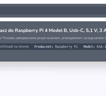
lacz do Raspberry Pi 4 Model B, Usb-C, 5,1 V, 3 A
 V Posiada zabezpieczenie przed zwarciem, przeciążeniem i przegrzanie
Osadź na stronie
Producent:
Raspberry Pi
Model:
KSA-1
eż ceny" aby zaktualizować ceny.