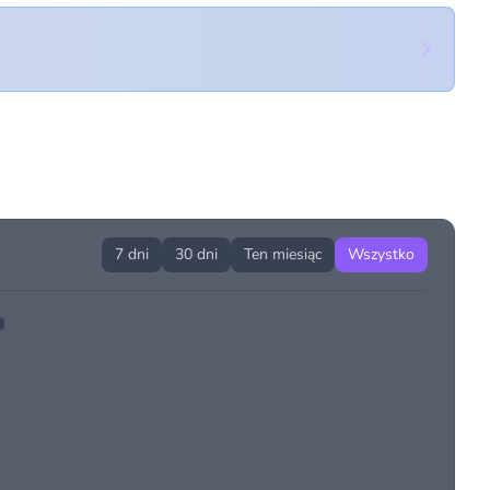
7 dni
30 dni
Ten miesiąc
Wszystko