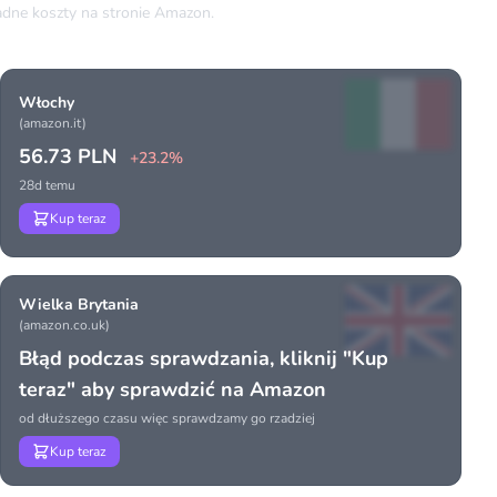
dne koszty na stronie Amazon.
Włochy
(amazon.it)
56.73 PLN
+23.2%
28d temu
Kup teraz
Wielka Brytania
(amazon.co.uk)
Błąd podczas sprawdzania, kliknij "Kup
teraz" aby sprawdzić na Amazon
od dłuższego czasu więc sprawdzamy go rzadziej
Kup teraz