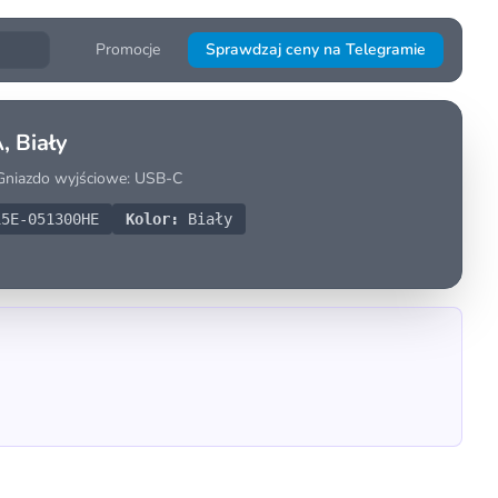
Promocje
Sprawdzaj ceny na Telegramie
, Biały
m Gniazdo wyjściowe: USB-C
5E-051300HE
Kolor:
Biały