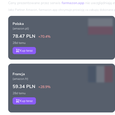
Ceny prezentowane przez serwis
farmazon.app
nie uwzględniają 
Jako Partner Amazon, farmazon.app otrzymuje prowizję za zakupy dokonane prz
Polska
(amazon.pl)
78.47 PLN
+70.4%
28d temu
Kup teraz
Francja
(amazon.fr)
59.34 PLN
+28.9%
28d temu
Kup teraz