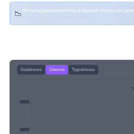
Otrzymuj powiadomienia o błędach cenowych i prom
📉
Kliknij i dołącz do wybranego kanału
Historia cen produktu
Godzinowo
Dziennie
Tygodniowo