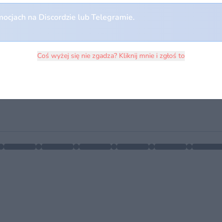
ocjach na Discordzie lub Telegramie.
Coś wyżej się nie zgadza? Kliknij mnie i zgłoś to