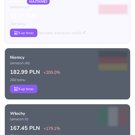
Polska
NAJTANIEJ
(amazon.pl)
59.99 PLN
20d temu
Kup teraz
Będziemy wdzięczni za klik 💕
Niemcy
(amazon.de)
182.99 PLN
+205.0%
20d temu
Kup teraz
Włochy
(amazon.it)
167.45 PLN
+179.1%