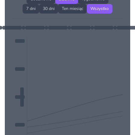
7 dni
30 dni
Ten miesiąc
Wszystko