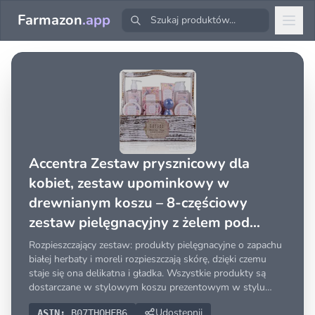
Farmazon
.app
Accentra Zestaw prysznicowy dla
kobiet, zestaw upominkowy w
drewnianym koszu – 8-częściowy
zestaw pielęgnacyjny z żelem pod
prysznic, balsamem do ciała,
Rozpieszczający zestaw: produkty pielęgnacyjne o zapachu
dodatkami do kąpieli, peelingiem i
białej herbaty i moreli rozpieszczają skórę, dzięki czemu
staje się ona delikatna i gładka. Wszystkie produkty są
kremem do
dostarczane w stylowym koszu prezentowym w stylu
shabby, który idealnie nadaje się do przechowywania i
Udostępnij
ASIN:
B07THQHFB6