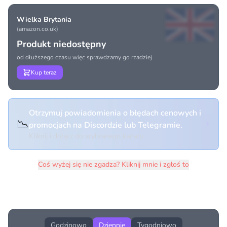
Wielka Brytania
(amazon.co.uk)
Produkt niedostępny
od dłuższego czasu więc sprawdzamy go rzadziej
Kup teraz
Otrzymuj powiadomienia o błędach cenowych i
📉
promocjach na Discordzie lub Telegramie.
Kliknij i dołącz do wybranego kanału
Coś wyżej się nie zgadza? Kliknij mnie i zgłoś to
Historia cen produktu
Godzinowo
Dziennie
Tygodniowo