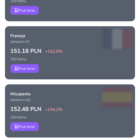
20d temu
Kup teraz
Francja
(amazon.fr)
151.18 PLN
+152.0%
20d temu
Kup teraz
Hiszpania
(amazon.es)
152.48 PLN
+154.2%
20d temu
Kup teraz