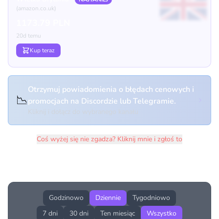
(amazon.co.uk)
1173.79 PLN
20d temu
Kup teraz
Otrzymuj powiadomienia o błędach cenowych i
📉
promocjach na Discordzie lub Telegramie.
Kliknij i dołącz do wybranego kanału
Coś wyżej się nie zgadza? Kliknij mnie i zgłoś to
Historia cen produktu
Godzinowo
Dziennie
Tygodniowo
7 dni
30 dni
Ten miesiąc
Wszystko