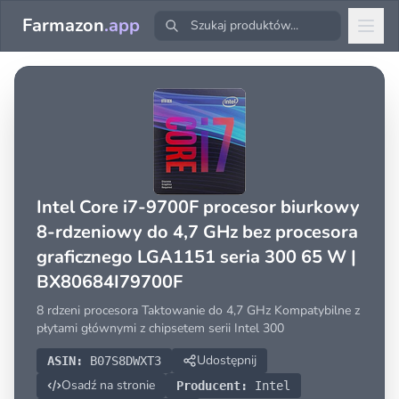
Farmazon
.app
Intel Core i7-9700F procesor biurkowy
8-rdzeniowy do 4,7 GHz bez procesora
graficznego LGA1151 seria 300 65 W |
BX80684I79700F
8 rdzeni procesora Taktowanie do 4,7 GHz Kompatybilne z
płytami głównymi z chipsetem serii Intel 300
Udostępnij
ASIN:
B07S8DWXT3
Osadź na stronie
Producent:
Intel