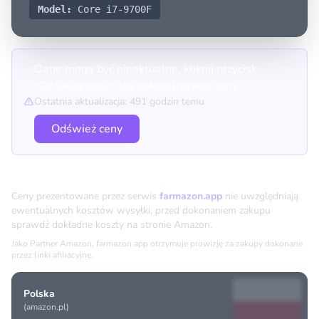
Model:
Core i7-9700F
Dane mogą być nieaktualne, kliknij przycisk
"Odśwież ceny" aby zaktualizować ceny.
Ostatnia aktualizacja: 491 godzin temu
Odśwież ceny
Porównanie cen
Ceny prezentowane przez serwis
farmazon.app
nie uwzględniają
ewentualnych kosztów wysyłki, przed dokonaniem zakupu
sprawdź dokładne koszty na stronie Amazon.
Jako Partner Amazon, farmazon.app otrzymuje prowizję za zakupy dokonane
przez linki afiliacyjne.
Polska
(amazon.pl)