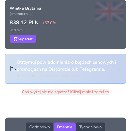
Wielka Brytania
(amazon.co.uk)
838.12 PLN
+67.0%
91d temu
Kup teraz
Otrzymuj powiadomienia o błędach cenowych i
📉
promocjach na Discordzie lub Telegramie.
Kliknij i dołącz do wybranego kanału
Coś wyżej się nie zgadza? Kliknij mnie i zgłoś to
Historia cen produktu
Godzinowo
Dziennie
Tygodniowo