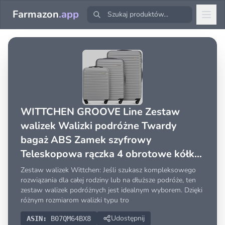
Farmazon
.app
WITTCHEN GROOVE Line Zestaw
walizek Walizki podróżne Twardy
bagaż ABS Zamek szyfrowy
Teleskopowa rączka 4 obrotowe kółka
Rozmiar (S+M+L) Szary
Zestaw walizek Wittchen: Jeśli szukasz kompleksowego
rozwiązania dla całej rodziny lub na dłuższe podróże, ten
zestaw walizek podróżnych jest idealnym wyborem. Dzięki
różnym rozmiarom walizki typu tro
Udostępnij
ASIN:
B07QM64BX8