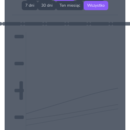
7 dni
30 dni
Ten miesiąc
Wszystko