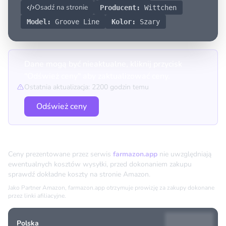
Osadź na stronie
Producent:
Wittchen
Model:
Groove Line
Kolor:
Szary
Dane mogą być nieaktualne, kliknij przycisk
"Odśwież ceny" aby zaktualizować ceny.
Ostatnia aktualizacja: 2200 godzin temu
Odśwież ceny
Porównanie cen
Ceny prezentowane przez serwis
farmazon.app
nie uwzględniają
ewentualnych kosztów wysyłki, przed dokonaniem zakupu
sprawdź dokładne koszty na stronie Amazon.
Jako Partner Amazon, farmazon.app otrzymuje prowizję za zakupy dokonane
przez linki afiliacyjne.
Polska