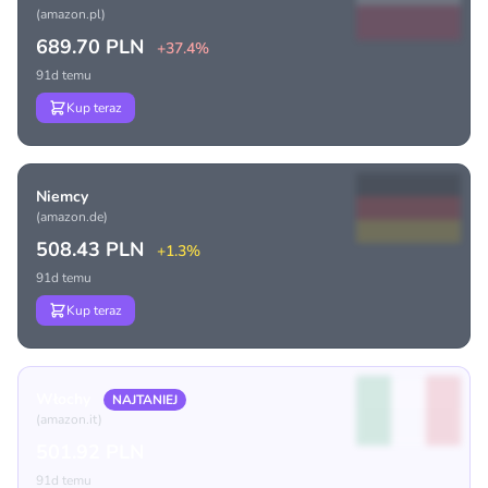
(amazon.pl)
689.70 PLN
+37.4%
91d temu
Kup teraz
Niemcy
(amazon.de)
508.43 PLN
+1.3%
91d temu
Kup teraz
Włochy
NAJTANIEJ
(amazon.it)
501.92 PLN
91d temu