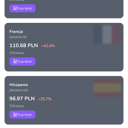
Kup teraz
Francja
(amazon.fr)
110.68 PLN
+43.4%
37d temu
Kup teraz
Hiszpania
(amazon.es)
96.97 PLN
+25.7%
37d temu
Kup teraz