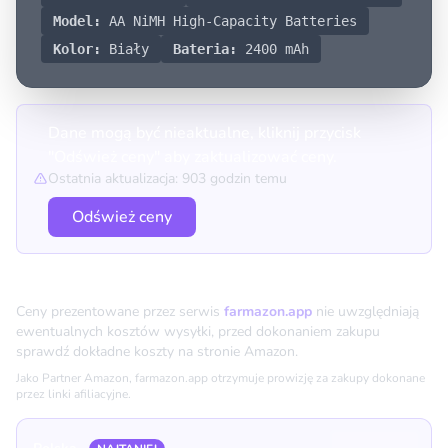
Model:
AA NiMH High-Capacity Batteries
Kolor:
Biały
Bateria:
2400 mAh
Dane mogą być nieaktualne, kliknij przycisk
"Odśwież ceny" aby zaktualizować ceny.
Ostatnia aktualizacja: 903 godzin temu
Odśwież ceny
Porównanie cen
Ceny prezentowane przez serwis
farmazon.app
nie uwzględniają
ewentualnych kosztów wysyłki, przed dokonaniem zakupu
sprawdź dokładne koszty na stronie Amazon.
Jako Partner Amazon, farmazon.app otrzymuje prowizję za zakupy dokonane
przez linki afiliacyjne.