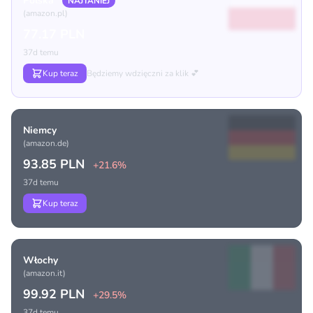
Polska
NAJTANIEJ
(amazon.pl)
77.17 PLN
37d temu
Kup teraz
Będziemy wdzięczni za klik 💕
Niemcy
(amazon.de)
93.85 PLN
+21.6%
37d temu
Kup teraz
Włochy
(amazon.it)
99.92 PLN
+29.5%
37d temu