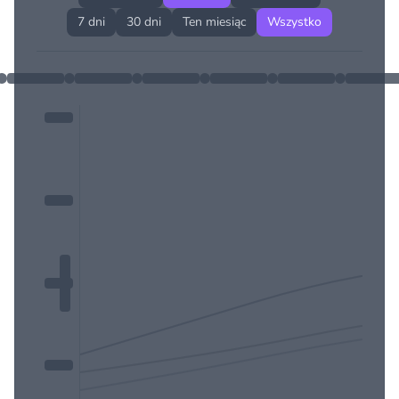
7 dni
30 dni
Ten miesiąc
Wszystko