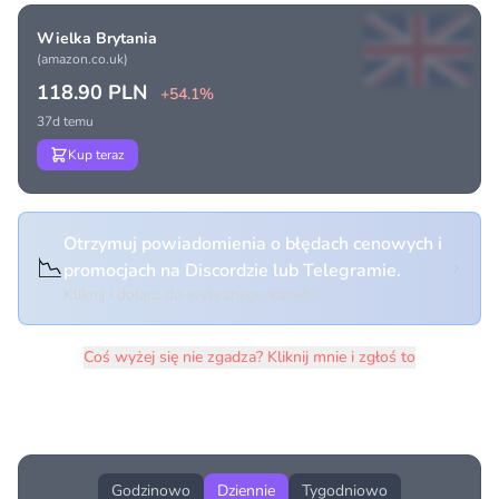
Wielka Brytania
(amazon.co.uk)
118.90 PLN
+54.1%
37d temu
Kup teraz
Otrzymuj powiadomienia o błędach cenowych i
📉
promocjach na Discordzie lub Telegramie.
Kliknij i dołącz do wybranego kanału
Coś wyżej się nie zgadza? Kliknij mnie i zgłoś to
Historia cen produktu
Godzinowo
Dziennie
Tygodniowo