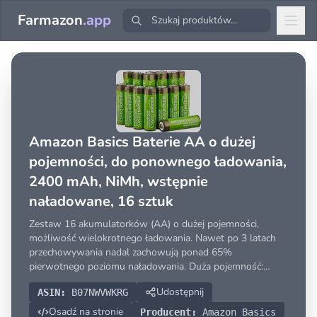
Farmazon
.app
Amazon Basics Baterie AA o dużej
pojemności, do ponownego ładowania,
2400 mAh, NiMh, wstępnie
naładowane, 16 sztuk
Zestaw 16 akumulatorków (AA) o dużej pojemności,
możliwość wielokrotnego ładowania. Nawet po 3 latach
przechowywania nadal zachowują ponad 65%
pierwotnego poziomu naładowania. Duża pojemność:
2400 mAh (miliamperogodzin). Wstępnie naładowane za
Udostępnij
ASIN:
B07NWVWKRG
pomocą energii słonecznej. Podczas normalnego
przechowywania temperatura pow
Osadź na stronie
Producent:
Amazon Basics