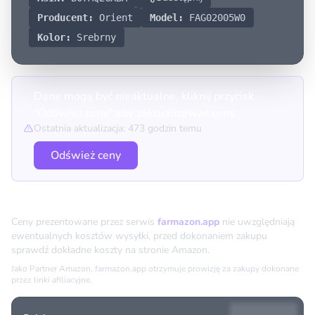
Producent:
Orient
Model:
FAG02005W0
Kolor:
Srebrny
Dane mogą być nieaktualne, kliknij przycisk
"Odśwież ceny" aby zaktualizować ceny.
Ostatnia aktualizacja: 473 godzin temu
Odśwież ceny
Porównanie cen
Ceny prezentowane przez serwis
farmazon.app
nie uwzględniają
ewentualnych kosztów wysyłki, przed dokonaniem zakupu
sprawdź dokładne koszty na stronie Amazon.
Jako Partner Amazon, farmazon.app otrzymuje prowizję za zakupy dokonane
przez linki afiliacyjne.