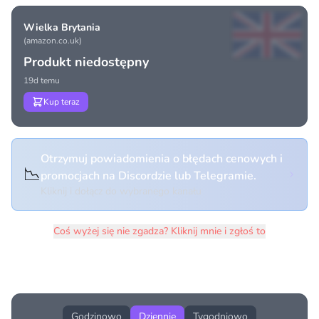
Wielka Brytania
(amazon.co.uk)
Produkt niedostępny
19d temu
Kup teraz
Otrzymuj powiadomienia o błędach cenowych i
📉
promocjach na Discordzie lub Telegramie.
Kliknij i dołącz do wybranego kanału
Coś wyżej się nie zgadza? Kliknij mnie i zgłoś to
Historia cen produktu
Godzinowo
Dziennie
Tygodniowo