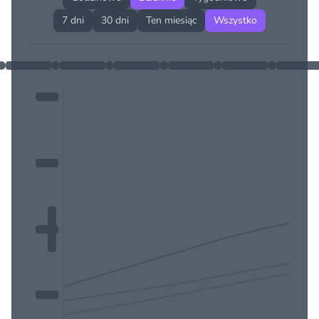
7 dni
30 dni
Ten miesiąc
Wszystko