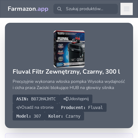
Farmazon
.app
Fluval Filtr Zewnętrzny, Czarny, 300 l
Precyzyjnie wykonana włoska pompka Wysoka wydajność
i cicha praca Zaciski blokujące HUB na głowicy silnika
Udostępnij
ASIN:
B07JH4JHTC
Osadź na stronie
Producent:
Fluval
Model:
307
Kolor:
Czarny