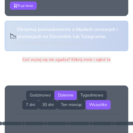
Kup teraz
Otrzymuj powiadomienia o błędach cenowych i
📉
promocjach na Discordzie lub Telegramie.
Kliknij i dołącz do wybranego kanału
Coś wyżej się nie zgadza? Kliknij mnie i zgłoś to
Historia cen produktu
Godzinowo
Dziennie
Tygodniowo
7 dni
30 dni
Ten miesiąc
Wszystko