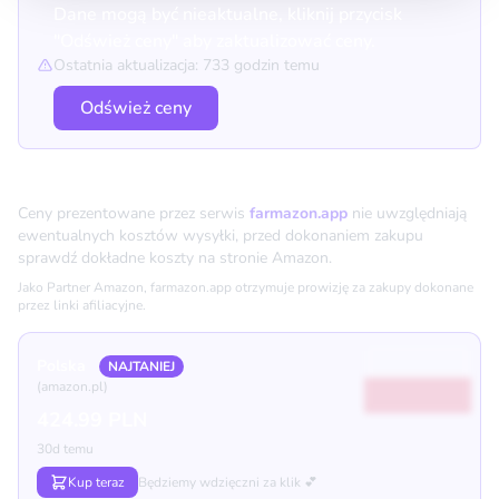
Dane mogą być nieaktualne, kliknij przycisk
"Odśwież ceny" aby zaktualizować ceny.
Ostatnia aktualizacja: 733 godzin temu
Odśwież ceny
Porównanie cen
Ceny prezentowane przez serwis
farmazon.app
nie uwzględniają
ewentualnych kosztów wysyłki, przed dokonaniem zakupu
sprawdź dokładne koszty na stronie Amazon.
Jako Partner Amazon, farmazon.app otrzymuje prowizję za zakupy dokonane
przez linki afiliacyjne.
Polska
NAJTANIEJ
(amazon.pl)
424.99 PLN
30d temu
Kup teraz
Będziemy wdzięczni za klik 💕