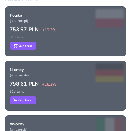
Polska
(amazon.pl)
753.97 PLN
+19.3%
31d temu
Kup teraz
Niemcy
(amazon.de)
798.61 PLN
+26.3%
31d temu
Kup teraz
Włochy
(amazon.it)