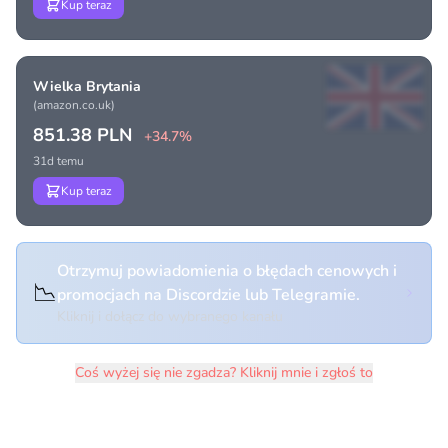
Kup teraz
Wielka Brytania
(amazon.co.uk)
851.38 PLN
+34.7%
31d temu
Kup teraz
Otrzymuj powiadomienia o błędach cenowych i
📉
promocjach na Discordzie lub Telegramie.
Kliknij i dołącz do wybranego kanału
Coś wyżej się nie zgadza? Kliknij mnie i zgłoś to
Historia cen produktu