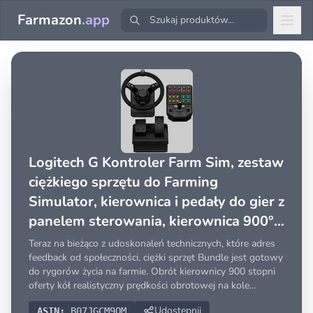
Farmazon
.app
Logitech G Kontroler Farm Sim, zestaw
ciężkiego sprzętu do Farming
Simulator, kierownica i pedały do gier z
panelem sterowania, kierownica 900°,
38+ przypisywalnych przycisków, USB,
Teraz na bieżąco z udoskonaleń technicznych, które adres
PC/Mac - Czarny
feedback od społeczności, ciężki sprzęt Bundle jest gotowy
do rygorów życia na farmie. Obrót kierownicy 900 stopni
oferty kół realistyczny prędkości obrotowej na kole
kierownicy i ciągnik bardzo dokładnej kontroli, zapewniając
Udostępnij
ASIN:
B07JGCM9QM