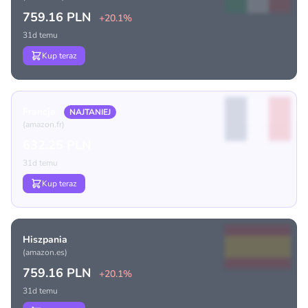
759.16 PLN
+20.1%
31d temu
Kup teraz
Francja
NAJTANIEJ
(amazon.fr)
632.25 PLN
31d temu
Kup teraz
Hiszpania
(amazon.es)
759.16 PLN
+20.1%
31d temu