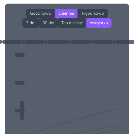
Godzinowo
Dziennie
Tygodniowo
7 dni
30 dni
Ten miesiąc
Wszystko