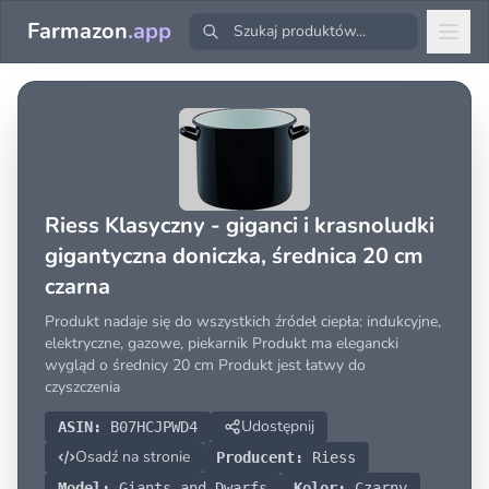
Farmazon
.app
Riess Klasyczny - giganci i krasnoludki
gigantyczna doniczka, średnica 20 cm
czarna
Produkt nadaje się do wszystkich źródeł ciepła: indukcyjne,
elektryczne, gazowe, piekarnik Produkt ma elegancki
wygląd o średnicy 20 cm Produkt jest łatwy do
czyszczenia
Udostępnij
ASIN:
B07HCJPWD4
Osadź na stronie
Producent:
Riess
Model:
Giants and Dwarfs
Kolor:
Czarny