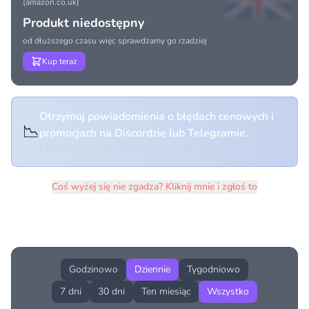
(amazon.co.uk)
Produkt niedostępny
od dłuższego czasu więc sprawdzamy go rzadziej
Kup teraz
Otrzymuj powiadomienia o błędach cenowych i
📉
promocjach na Discordzie lub Telegramie.
Kliknij i dołącz do wybranego kanału
Coś wyżej się nie zgadza? Kliknij mnie i zgłoś to
Historia cen produktu
Godzinowo
Dziennie
Tygodniowo
7 dni
30 dni
Ten miesiąc
Wszystko