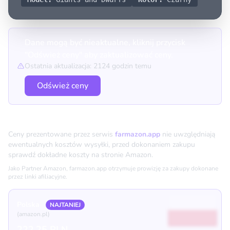
Dane mogą być nieaktualne, kliknij przycisk
"Odśwież ceny" aby zaktualizować ceny.
Ostatnia aktualizacja: 2124 godzin temu
Odśwież ceny
Porównanie cen
Ceny prezentowane przez serwis
farmazon.app
nie uwzględniają
ewentualnych kosztów wysyłki, przed dokonaniem zakupu
sprawdź dokładne koszty na stronie Amazon.
Jako Partner Amazon, farmazon.app otrzymuje prowizję za zakupy dokonane
przez linki afiliacyjne.
Polska
NAJTANIEJ
(amazon.pl)
222.25 PLN