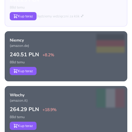
88d temu
Kup teraz
Będziemy wdzięczni za klik 💕
Niemcy
(amazon.de)
240.51 PLN
+8.2%
88d temu
Kup teraz
Włochy
(amazon.it)
264.29 PLN
+18.9%
88d temu
Kup teraz