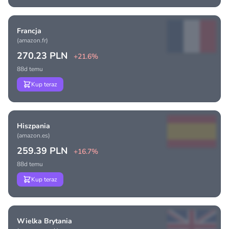
Francja
(amazon.fr)
270.23 PLN
+21.6%
88d temu
Kup teraz
Hiszpania
(amazon.es)
259.39 PLN
+16.7%
88d temu
Kup teraz
Wielka Brytania