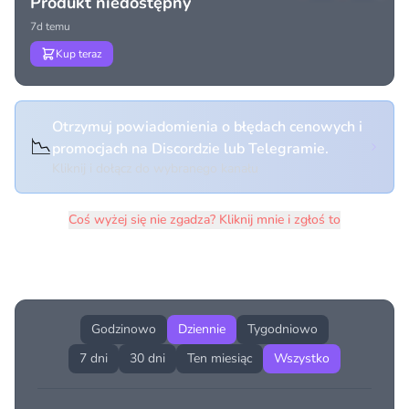
Produkt niedostępny
7d temu
Kup teraz
Otrzymuj powiadomienia o błędach cenowych i
📉
promocjach na Discordzie lub Telegramie.
Kliknij i dołącz do wybranego kanału
Coś wyżej się nie zgadza? Kliknij mnie i zgłoś to
Historia cen produktu
Godzinowo
Dziennie
Tygodniowo
7 dni
30 dni
Ten miesiąc
Wszystko