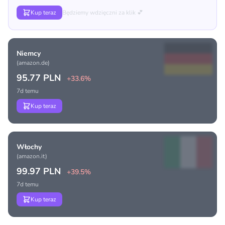
Kup teraz
Będziemy wdzięczni za klik 💕
Niemcy
(amazon.de)
95.77 PLN
+33.6%
7d temu
Kup teraz
Włochy
(amazon.it)
99.97 PLN
+39.5%
7d temu
Kup teraz