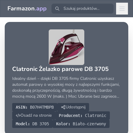
Farmazon
.app
Clatronic Żelazko parowe DB 3705
Idealny dzień – dzięki DB 3705 firmy Clatronic uzyskasz
automat parowy o wysokiej mocy z najlepszymi funkcjami,
doskonałą przyczepnością, długą żywotnością i bardzo
mocną mocą 2600 W (maks. ) Moc: Ubranie bez zagnieceń.
Wielofunkcyjność – bezstopniowa regulacja temperatury,
Udostępnij
ASIN:
B07H4TMBPB
4-stopniowa regulacja pary i 7 funkcji zapewn
Osadź na stronie
Producent:
Clatronic
Model:
DB 3705
Kolor:
Biało-czerwony