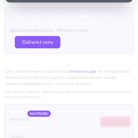
Dane mogą być nieaktualne, kliknij przycisk
"Odśwież ceny" aby zaktualizować ceny.
Ostatnia aktualizacja: 189 godzin temu
Odśwież ceny
Porównanie cen
Ceny prezentowane przez serwis
farmazon.app
nie uwzględniają
ewentualnych kosztów wysyłki, przed dokonaniem zakupu
sprawdź dokładne koszty na stronie Amazon.
Jako Partner Amazon, farmazon.app otrzymuje prowizję za zakupy dokonane
przez linki afiliacyjne.
Polska
NAJTANIEJ
(amazon.pl)
71.68 PLN
7d temu