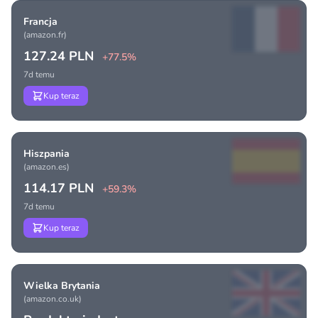
Francja
(amazon.fr)
127.24 PLN
+77.5%
7d temu
Kup teraz
Hiszpania
(amazon.es)
114.17 PLN
+59.3%
7d temu
Kup teraz
Wielka Brytania
(amazon.co.uk)