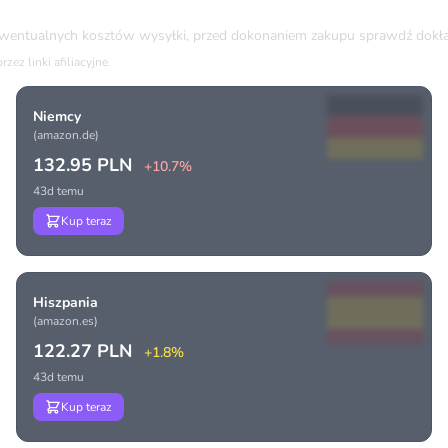
ewentualnych kosztów wysyłki, przed dokonaniem zakupu sprawdź dokła
ez linki afiliacyjne.
Niemcy
(amazon.de)
132.95 PLN
+10.7%
43d temu
Kup teraz
Hiszpania
(amazon.es)
122.27 PLN
+1.8%
43d temu
Kup teraz