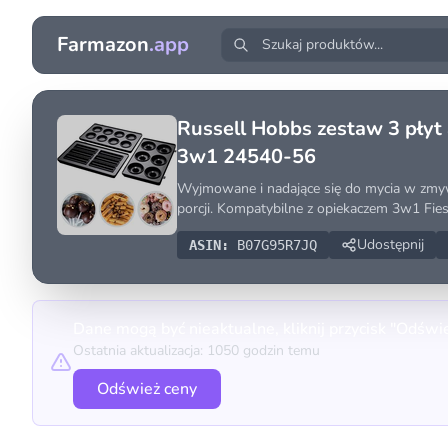
Farmazon
.app
Russell Hobbs zestaw 3 płyt 
3w1 24540-56
Wyjmowane i nadające się do mycia w zmywar
porcji. Kompatybilne z opiekaczem 3w1 Fie
Udostępnij
ASIN:
B07G95R7JQ
Dane mogą być nieaktualne, kliknij przycisk "Odświ
Ostatnia aktualizacja: 1050 godzin temu
Odśwież ceny