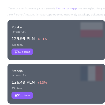
Porównanie cen
Ceny prezentowane przez serwis
farmazon.app
nie uwzględniają 
Jako Partner Amazon, farmazon.app otrzymuje prowizję za zakupy dokonane prz
Polska
(amazon.pl)
129.99 PLN
+8.3%
43d temu
Kup teraz
Francja
(amazon.fr)
126.49 PLN
+5.3%
43d temu
Kup teraz