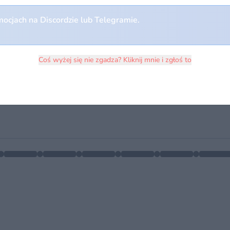
ocjach na Discordzie lub Telegramie.
Coś wyżej się nie zgadza? Kliknij mnie i zgłoś to