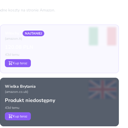
dne koszty na stronie Amazon.
Włochy
NAJTANIEJ
(amazon.it)
120.08 PLN
43d temu
Kup teraz
Wielka Brytania
(amazon.co.uk)
Produkt niedostępny
43d temu
Kup teraz