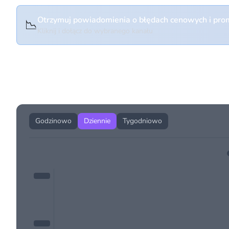
Otrzymuj powiadomienia o błędach cenowych i prom
📉
Kliknij i dołącz do wybranego kanału
Historia cen produktu
Godzinowo
Dziennie
Tygodniowo