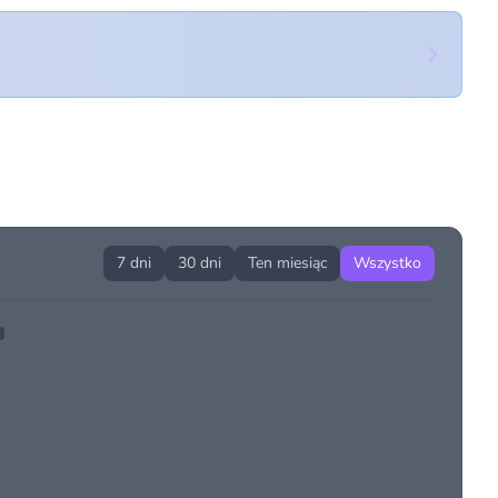
7 dni
30 dni
Ten miesiąc
Wszystko