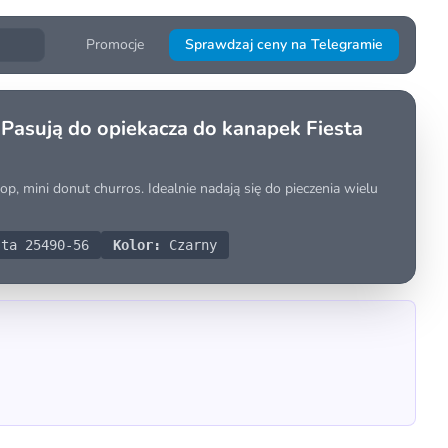
Promocje
Sprawdzaj ceny na Telegramie
 Pasują do opiekacza do kanapek Fiesta
, mini donut churros. Idealnie nadają się do pieczenia wielu
ta 25490-56
Kolor:
Czarny