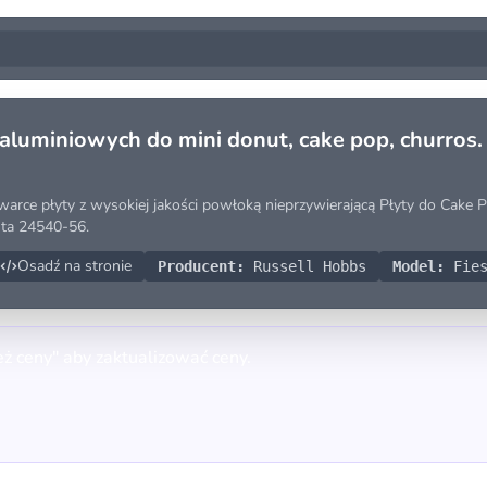
aluminiowych do mini donut, cake pop, churros.
ce płyty z wysokiej jakości powłoką nieprzywierającą Płyty do Cake Pop
sta 24540-56.
Osadź na stronie
Producent:
Russell Hobbs
Model:
Fies
eż ceny" aby zaktualizować ceny.