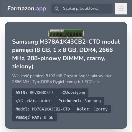
Farmazon
.app
Samsung M378A1K43CB2-CTD moduł
pamięci (8 GB, 1 x 8 GB, DDR4, 2666
MHz, 288-pinowy DIMMM, czarny,
zielony)
Wielkość pamięci: 8192 MB Częstotliwość taktowania:
2666 MHz Typ: DDR4 Rygiel pamięci: 1 ECC: nie
Udostępnij
ASIN:
B07DNRD3T7
Osadź na stronie
Producent:
Samsung
Model:
M378A1K43CB2-CTD
Kolor:
Czarny
Pamięć RAM:
8 GB