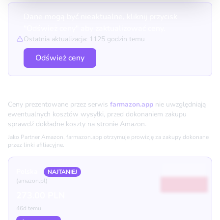
Dane mogą być nieaktualne, kliknij przycisk
"Odśwież ceny" aby zaktualizować ceny.
Ostatnia aktualizacja: 1125 godzin temu
Odśwież ceny
Porównanie cen
Ceny prezentowane przez serwis
farmazon.app
nie uwzględniają
ewentualnych kosztów wysyłki, przed dokonaniem zakupu
sprawdź dokładne koszty na stronie Amazon.
Jako Partner Amazon, farmazon.app otrzymuje prowizję za zakupy dokonane
przez linki afiliacyjne.
Polska
NAJTANIEJ
(amazon.pl)
273.00 PLN
46d temu