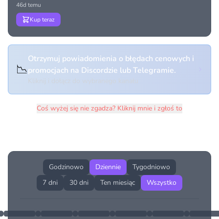
46d temu
Kup teraz
Otrzymuj powiadomienia o błędach cenowych i
📉
promocjach na Discordzie lub Telegramie.
Kliknij i dołącz do wybranego kanału
Coś wyżej się nie zgadza? Kliknij mnie i zgłoś to
Historia cen produktu
Godzinowo
Dziennie
Tygodniowo
7 dni
30 dni
Ten miesiąc
Wszystko