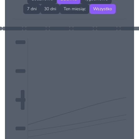
7 dni
30 dni
Ten miesiąc
Wszystko