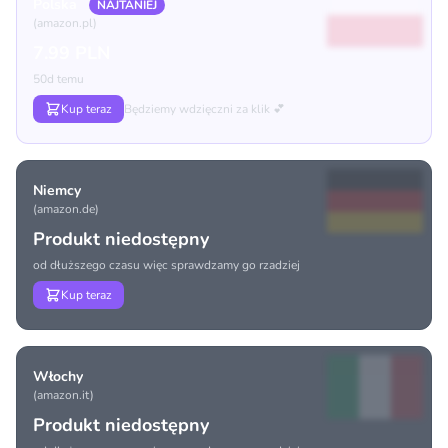
Polska
NAJTANIEJ
(amazon.pl)
7.99 PLN
50d temu
Kup teraz
Będziemy wdzięczni za klik 💕
Niemcy
(amazon.de)
Produkt niedostępny
od dłuższego czasu więc sprawdzamy go rzadziej
Kup teraz
Włochy
(amazon.it)
Produkt niedostępny