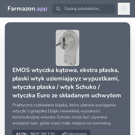
Farmazon
.app
EMOS wtyczka kątowa, ekstra płaska,
płaski wtyk uziemiającyz wypustkami,
wtyczka płaska / wtyk Schuko /
wtyczka Euro ze składanym uchwytem
Praktyczna rozkładana klapka, która ułatwia wyciąganie
wtyczki z gniazdka Dzięki niewielkiej wysokości
konstrukcyjnej wtyczka Schuko może być używana
wszędzie tam, gdzie masz mało miejsca na normalną
wtyczkę: za komodą, telewizorem, szafą, stolikiem nocnym,
Udostępnij
ASIN:
B07CJPC7JQ