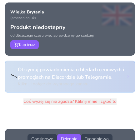
Wielka Brytania
(amazon.co.uk)
Produkt niedostępny
od dłuższego czasu więc sprawdzamy go rzadziej
Kup teraz
Otrzymuj powiadomienia o błędach cenowych i
📉
promocjach na Discordzie lub Telegramie.
Kliknij i dołącz do wybranego kanału
Coś wyżej się nie zgadza? Kliknij mnie i zgłoś to
Historia cen produktu
Godzinowo
Dziennie
Tygodniowo