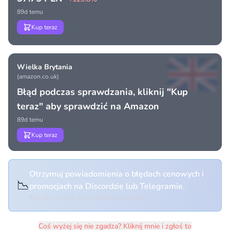
89d temu
Kup teraz
Wielka Brytania
(amazon.co.uk)
Błąd podczas sprawdzania, kliknij "Kup
teraz" aby sprawdzić na Amazon
89d temu
Kup teraz
Otrzymuj powiadomienia o błędach cenowych i
📉
promocjach na Discordzie lub Telegramie.
Kliknij i dołącz do wybranego kanału
Coś wyżej się nie zgadza? Kliknij mnie i zgłoś to