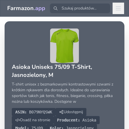
Farmazon
.app
Asioka Uniseks 75/09 T-Shirt,
Jasnozielony, M
T-shirt unisex z bezmarkowymi kontrastowymi szwami z
krótkim rękawem dla dorosłych. Idealne do uprawiania
sportów takich jak tenis, fitness, bieganie, crossing, piłka
nożna lub koszykówka. Dostępne w
Udostępnij
ASIN:
B079NYQSWK
Osadź na stronie
Producent:
Asioka
Model:
75/09
Kolor:
Jasnozielony