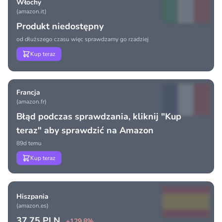
Włochy
(amazon.it)
Produkt niedostępny
od dłuższego czasu więc sprawdzamy go rzadziej
Kup teraz
Francja
(amazon.fr)
Błąd podczas sprawdzania, kliknij "Kup
teraz" aby sprawdzić na Amazon
89d temu
Kup teraz
Hiszpania
(amazon.es)
37.75 PLN
+129.8%