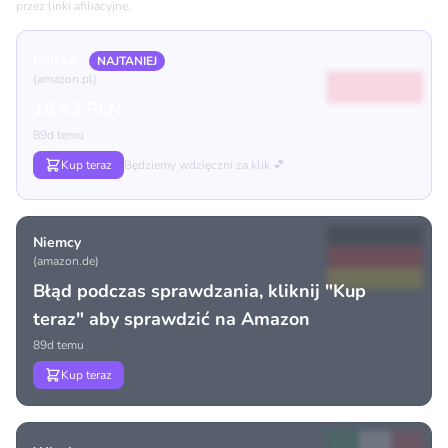
przez linki afiliacyjne.
Polska
NAJTANIEJ
(amazon.pl)
16.43 PLN
89d temu
Kup teraz
Będziemy wdzięczni za klik 💕
Niemcy
(amazon.de)
Błąd podczas sprawdzania, kliknij "Kup
teraz" aby sprawdzić na Amazon
89d temu
Kup teraz