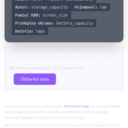
Autor:
storage_capacity
Pojemność:
ram
Pamięć RAM:
screen_size
Przekątna ekranu:
battery_capacity
Bateria:
tags
Dane mogą być nieaktualne, kliknij przycisk
"Odśwież ceny" aby zaktualizować ceny.
Ostatnia aktualizacja: 2150 godzin temu
Odśwież ceny
Porównanie cen
Ceny prezentowane przez serwis
farmazon.app
nie uwzględniają
ewentualnych kosztów wysyłki, przed dokonaniem zakupu
sprawdź dokładne koszty na stronie Amazon.
Jako Partner Amazon, farmazon.app otrzymuje prowizję za zakupy dokonane