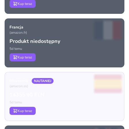
Kup teraz
Francja
(amazon.fr)
Produkt niedostępny
5d temu
Kup teraz
Hiszpania
NAJTANIEJ
(amazon.es)
14355.90 PLN
5d temu
Kup teraz