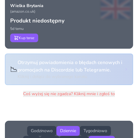
Wielka Brytania
(amazon.co.uk)
Produkt niedostępny
5d temu
Kup teraz
Otrzymuj powiadomienia o błędach cenowych i
📉
promocjach na Discordzie lub Telegramie.
Kliknij i dołącz do wybranego kanału
Coś wyżej się nie zgadza? Kliknij mnie i zgłoś to
Historia cen produktu
Godzinowo
Dziennie
Tygodniowo