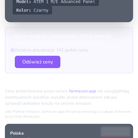
Model:
ATEM 1 M/E Advanced Panel
Kolor:
Czarny
Dane mogą być nieaktualne, kliknij przycisk
"Odśwież ceny" aby zaktualizować ceny.
Ostatnia aktualizacja: 142 godzin temu
Odśwież ceny
Porównanie cen
Ceny prezentowane przez serwis
farmazon.app
nie uwzględniają
ewentualnych kosztów wysyłki, przed dokonaniem zakupu
sprawdź dokładne koszty na stronie Amazon.
Jako Partner Amazon, farmazon.app otrzymuje prowizję za zakupy dokonane
przez linki afiliacyjne.
Polska