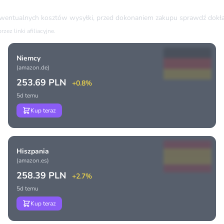
ewentualnych kosztów wysyłki, przed dokonaniem zakupu sprawdź dokła
ez linki afiliacyjne.
Niemcy
(amazon.de)
253.69 PLN
+0.8%
5d temu
Kup teraz
Hiszpania
(amazon.es)
258.39 PLN
+2.7%
5d temu
Kup teraz