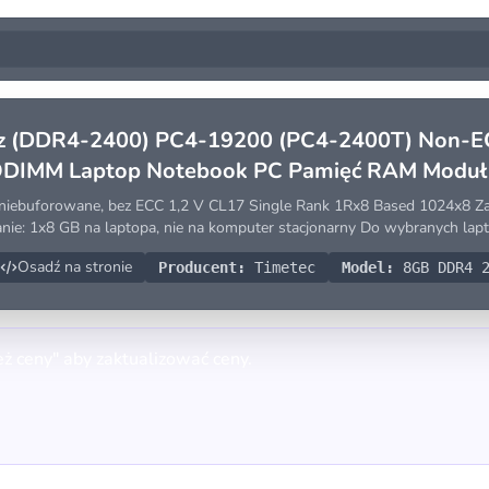
 (DDR4-2400) PC4-19200 (PC4-2400T) Non-EC
SODIMM Laptop Notebook PC Pamięć RAM Moduł
buforowane, bez ECC 1,2 V CL17 Single Rank 1Rx8 Based 1024x8 Zasi
nie: 1x8 GB na laptopa, nie na komputer stacjonarny Do wybranych l
Osadź na stronie
Producent:
Timetec
Model:
8GB DDR4 2
eż ceny" aby zaktualizować ceny.