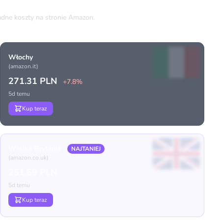
dne koszty na stronie Amazon.
Włochy
(amazon.it)
271.31 PLN
+7.8%
5d temu
Kup teraz
Wielka Brytania
NAJTANIEJ
(amazon.co.uk)
251.69 PLN
5d temu
Kup teraz