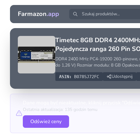
Farmazon
.app
Timetec 8GB DDR4 2400MHz
Pojedyncza ranga 260 Pin 
DDR4 2400 MHz PC4-19200 260-pinowe, nie
do 1,26 V) Rozmiar modułu: 8 GB Opakowa
Udostępnij
ASIN:
B078SJ72FC
Dane mogą być nieaktualne, kliknij przycisk "Odświ
Ostatnia aktualizacja: 135 godzin temu
Odśwież ceny