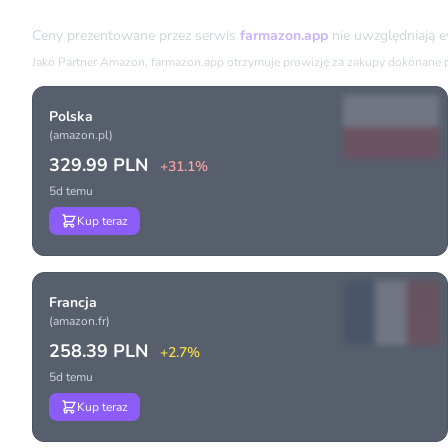
Porównanie cen
Ceny prezentowane przez serwis
farmazon.app
nie uwzględniają 
Jako Partner Amazon, farmazon.app otrzymuje prowizję za zakupy dokonane prz
Polska
(amazon.pl)
329.99 PLN
+31.1%
5d temu
Kup teraz
Francja
(amazon.fr)
258.39 PLN
+2.7%
5d temu
Kup teraz