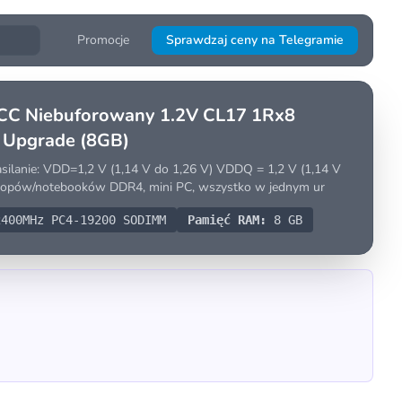
Promocje
Sprawdzaj ceny na Telegramie
C Niebuforowany 1.2V CL17 1Rx8
 Upgrade (8GB)
lanie: VDD=1,2 V (1,14 V do 1,26 V) VDDQ = 1,2 V (1,14 V
aptopów/notebooków DDR4, mini PC, wszystko w jednym ur
400MHz PC4-19200 SODIMM
Pamięć RAM:
8 GB