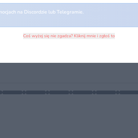
ocjach na Discordzie lub Telegramie.
Coś wyżej się nie zgadza? Kliknij mnie i zgłoś to