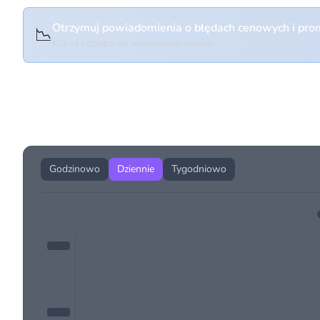
Otrzymuj powiadomienia o błędach cenowych i prom
📉
Kliknij i dołącz do wybranego kanału
Historia cen produktu
Godzinowo
Dziennie
Tygodniowo