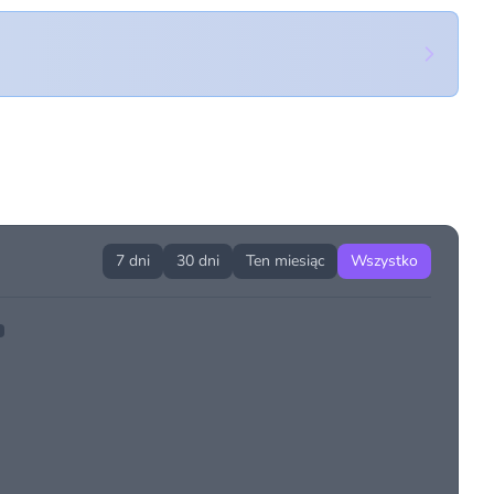
7 dni
30 dni
Ten miesiąc
Wszystko