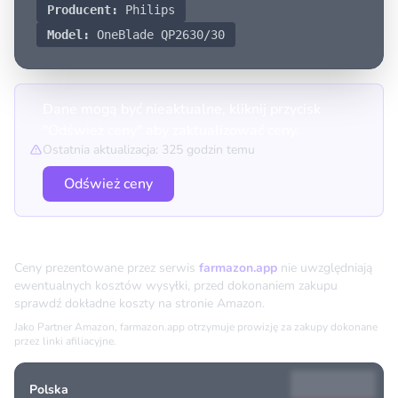
Producent:
Philips
Model:
OneBlade QP2630/30
Dane mogą być nieaktualne, kliknij przycisk
"Odśwież ceny" aby zaktualizować ceny.
Ostatnia aktualizacja: 325 godzin temu
Odśwież ceny
Porównanie cen
Ceny prezentowane przez serwis
farmazon.app
nie uwzględniają
ewentualnych kosztów wysyłki, przed dokonaniem zakupu
sprawdź dokładne koszty na stronie Amazon.
Jako Partner Amazon, farmazon.app otrzymuje prowizję za zakupy dokonane
przez linki afiliacyjne.
Polska