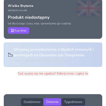
Wielka Brytania
(amazon.co.uk)
Produkt niedostępny
od dłuższego czasu więc sprawdzamy go rzadziej
Kup teraz
Otrzymuj powiadomienia o błędach cenowych i
📉
promocjach na Discordzie lub Telegramie.
Kliknij i dołącz do wybranego kanału
Coś wyżej się nie zgadza? Kliknij mnie i zgłoś to
Historia cen produktu
Godzinowo
Dziennie
Tygodniowo