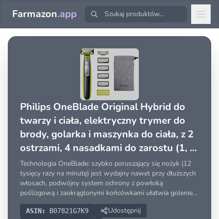
Farmazon
.app
Philips OneBlade Original Hybrid do
twarzy i ciała, elektryczny trymer do
brody, golarka i maszynka do ciała, z 2
ostrzami, 4 nasadkami do zarostu (1, 2,
3, 5 mm), 1 zestaw do ciała, model
Technologia OneBlade: szybko poruszający się nożyk (12
QP2630/30
tysięcy razy na minutę) jest wydajny nawet przy dłuższych
włosach, podwójny system ochrony z powłoką
poślizgową i zaokrąglonymi końcówkami ułatwia golenie i
zwiększa wygodę Zaprojektowana do przycinania włosów,
Udostępnij
ASIN:
B07821G7K9
a nie skóry: przytnij do równej długości za pomocą nas