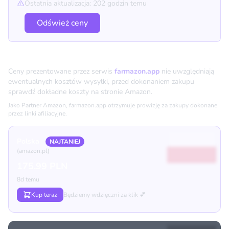
Ostatnia aktualizacja: 202 godzin temu
Odśwież ceny
Porównanie cen
Ceny prezentowane przez serwis
farmazon.app
nie uwzględniają
ewentualnych kosztów wysyłki, przed dokonaniem zakupu
sprawdź dokładne koszty na stronie Amazon.
Jako Partner Amazon, farmazon.app otrzymuje prowizję za zakupy dokonane
przez linki afiliacyjne.
Polska
NAJTANIEJ
(amazon.pl)
175.99 PLN
8d temu
Kup teraz
Będziemy wdzięczni za klik 💕