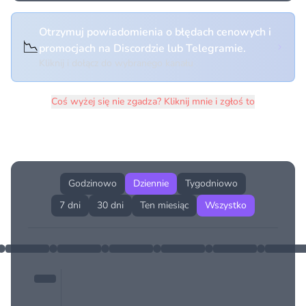
Otrzymuj powiadomienia o błędach cenowych i
📉
promocjach na Discordzie lub Telegramie.
Kliknij i dołącz do wybranego kanału
Coś wyżej się nie zgadza? Kliknij mnie i zgłoś to
Historia cen produktu
Godzinowo
Dziennie
Tygodniowo
7 dni
30 dni
Ten miesiąc
Wszystko