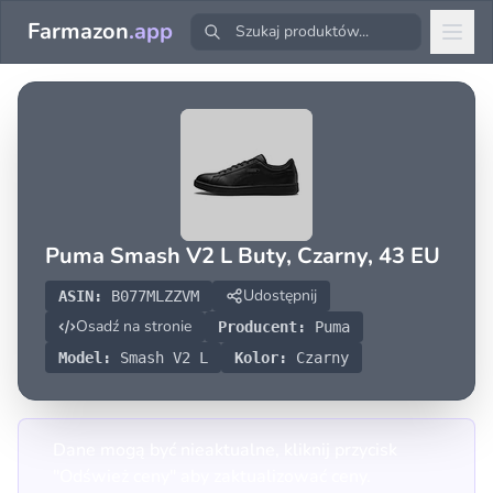
Farmazon
.app
Puma Smash V2 L Buty, Czarny, 43 EU
Udostępnij
ASIN:
B077MLZZVM
Osadź na stronie
Producent:
Puma
Model:
Smash V2 L
Kolor:
Czarny
Dane mogą być nieaktualne, kliknij przycisk
"Odśwież ceny" aby zaktualizować ceny.