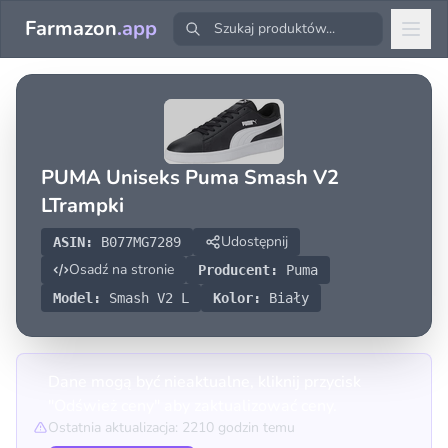
Farmazon
.app
PUMA Uniseks Puma Smash V2
LTrampki
Udostępnij
ASIN:
B077MG7289
Osadź na stronie
Producent:
Puma
Model:
Smash V2 L
Kolor:
Biały
Dane mogą być nieaktualne, kliknij przycisk
"Odśwież ceny" aby zaktualizować ceny.
Ostatnia aktualizacja: 2210 godzin temu