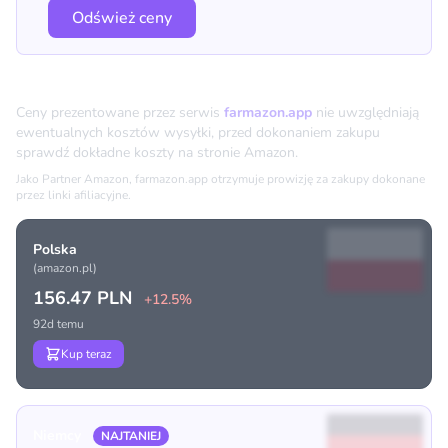
Odśwież ceny
Porównanie cen
Ceny prezentowane przez serwis
farmazon.app
nie uwzględniają
ewentualnych kosztów wysyłki, przed dokonaniem zakupu
sprawdź dokładne koszty na stronie Amazon.
Jako Partner Amazon, farmazon.app otrzymuje prowizję za zakupy dokonane
przez linki afiliacyjne.
Polska
(amazon.pl)
156.47 PLN
+12.5%
92d temu
Kup teraz
Niemcy
NAJTANIEJ