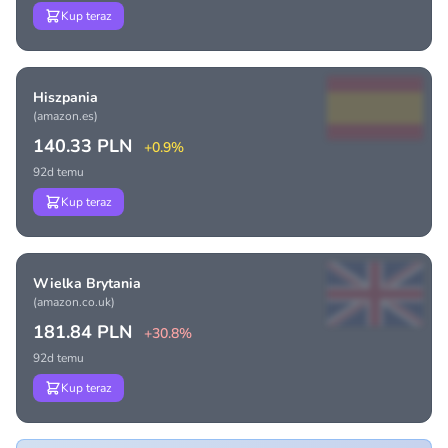
Kup teraz
Hiszpania
(amazon.es)
140.33 PLN
+0.9%
92d temu
Kup teraz
Wielka Brytania
(amazon.co.uk)
181.84 PLN
+30.8%
92d temu
Kup teraz