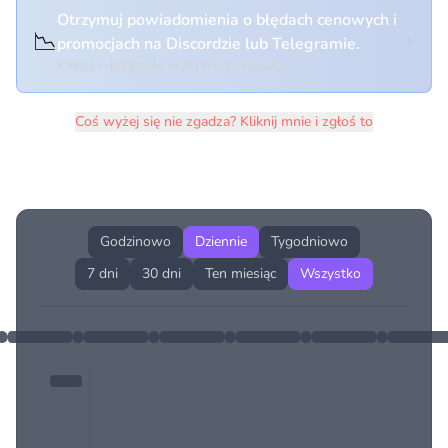
Otrzymuj powiadomienia o błędach cenowych i
📉
promocjach na Discordzie lub Telegramie.
Kliknij i dołącz do wybranego kanału
Coś wyżej się nie zgadza? Kliknij mnie i zgłoś to
Historia cen produktu
Godzinowo
Dziennie
Tygodniowo
7 dni
30 dni
Ten miesiąc
Wszystko