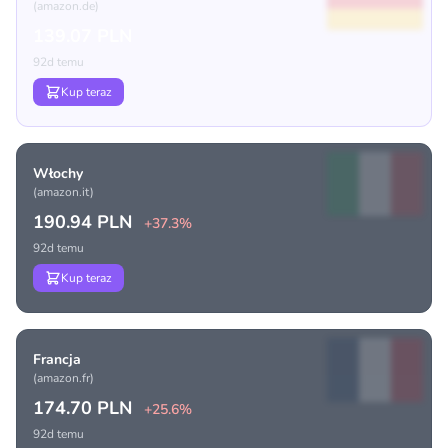
(amazon.de)
139.07 PLN
92d temu
Kup teraz
Włochy
(amazon.it)
190.94 PLN
+37.3%
92d temu
Kup teraz
Francja
(amazon.fr)
174.70 PLN
+25.6%
92d temu