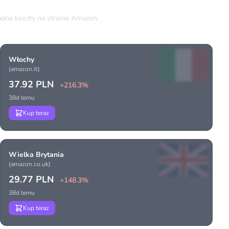
dne koszty na stronie Amazon.
Włochy
(amazon.it)
37.92 PLN
+216.3%
38d temu
Kup teraz
Wielka Brytania
(amazon.co.uk)
29.77 PLN
+148.3%
38d temu
Kup teraz