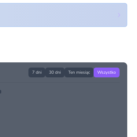
7 dni
30 dni
Ten miesiąc
Wszystko