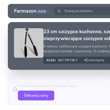
Farmazon
.app
23 cm szczypce kuchenne, sz
nieprzywierające szczypce od
9-calowe szlifizowane szczypce kuchenne: Te
bezpieczny kontakt z żywnością. Te średnie
Udostępnij
ASIN:
B077MCFNCT
Dane mogą być nieaktualne, kliknij przycisk "Odświ
Ostatnia aktualizacja: 924 godzin temu
Odśwież ceny