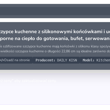
czypce kuchenne z silikonowymi końcówkami i u
porne na ciepło do gotowania, bufet, serwowanie
 szlifizowane szczypce kuchenne mają końcówki z silikonu klasy spożywcze
j wielkości szczypce kuchenne o długości 22,86 cm są idealne zarówno d
Osadź na stronie
Producent:
DAILY KISN
Model:
Kitchen
eż ceny" aby zaktualizować ceny.