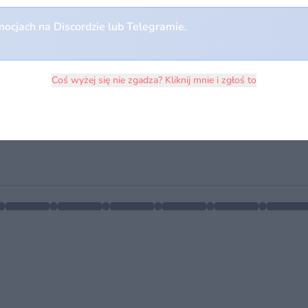
ocjach na Discordzie lub Telegramie.
Coś wyżej się nie zgadza? Kliknij mnie i zgłoś to