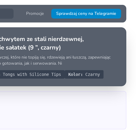
Promocje
Sprawdzaj ceny na Telegramie
chwytem ze stali nierdzewnej,
 sałatek (9 ”, czarny)
j, które nie topiją się, rdzewieją ani łuszczą, zapewniając
o gotowania, jak i serwowania. Ni
 Tongs with Silicone Tips
Kolor:
Czarny