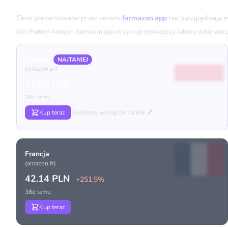
Porównanie cen
Ceny prezentowane przez serwis
farmazon.app
nie uwzględniają 
Jako Partner Amazon, farmazon.app otrzymuje prowizję za zakupy dokonane prz
Polska
NAJTANIEJ
(amazon.pl)
11.99 PLN
38d temu
Kup teraz
Będziemy wdzięczni za klik 💕
Francja
(amazon.fr)
42.14 PLN
+251.5%
38d temu
Kup teraz