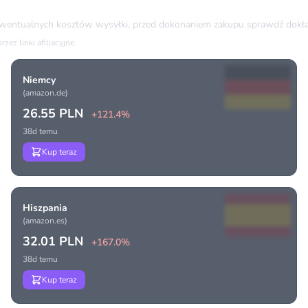
ewentualnych kosztów wysyłki, przed dokonaniem zakupu sprawdź dokła
ez linki afiliacyjne.
Niemcy
(amazon.de)
26.55 PLN
+121.4%
38d temu
Kup teraz
Hiszpania
(amazon.es)
32.01 PLN
+167.0%
38d temu
Kup teraz