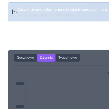
Otrzymuj powiadomienia o błędach cenowych i prom
📉
Kliknij i dołącz do wybranego kanału
Historia cen produktu
Godzinowo
Dziennie
Tygodniowo