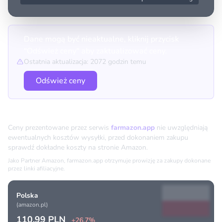
Dane mogą być nieaktualne, kliknij przycisk
"Odśwież ceny" aby zaktualizować ceny.
Ostatnia aktualizacja: 2072 godzin temu
Odśwież ceny
Porównanie cen
Ceny prezentowane przez serwis
farmazon.app
nie uwzględniają
ewentualnych kosztów wysyłki, przed dokonaniem zakupu
sprawdź dokładne koszty na stronie Amazon.
Jako Partner Amazon, farmazon.app otrzymuje prowizję za zakupy dokonane
przez linki afiliacyjne.
Polska
(amazon.pl)
110.99 PLN
+26.7%