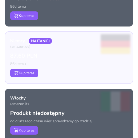
86d temu
Kup teraz
Niemcy
NAJTANIEJ
(amazon.de)
87.60 PLN
86d temu
Kup teraz
Włochy
(amazon.it)
Produkt niedostępny
od dłuższego czasu więc sprawdzamy go rzadziej
Kup teraz