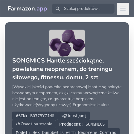
Farmazon
.app
SONGMICS Hantle sześciokątne,
powlekane neoprenem, do treningu
siłowego, fitnessu, domu, 2 szt
[Wysokiej jakości powłoka neoprenowa] Hantle są pokryte
bezwonnym neoprenem, dzięki czemu wewnętrzne żeliwo
nie jest odsłonięte, co gwarantuje bezpieczne
użytkowanie[Wygodny uchwyt] Ergonomicznie uksz
Udostępnij
ASIN:
B0775Y7JN6
Osadź na stronie
Producent:
SONGMICS
Model:
Hex Dumbbells with Neoprene Coating