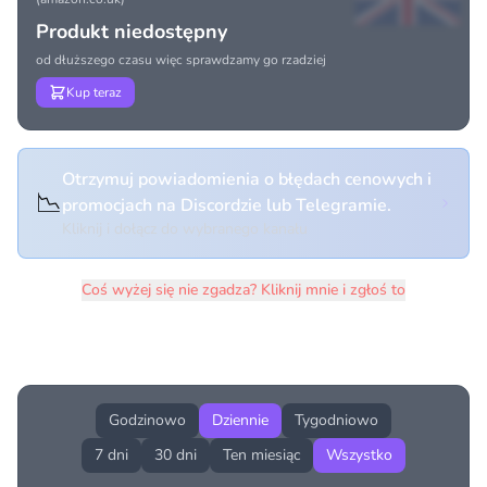
Produkt niedostępny
od dłuższego czasu więc sprawdzamy go rzadziej
Kup teraz
Otrzymuj powiadomienia o błędach cenowych i
📉
promocjach na Discordzie lub Telegramie.
Kliknij i dołącz do wybranego kanału
Coś wyżej się nie zgadza? Kliknij mnie i zgłoś to
Historia cen produktu
Godzinowo
Dziennie
Tygodniowo
7 dni
30 dni
Ten miesiąc
Wszystko