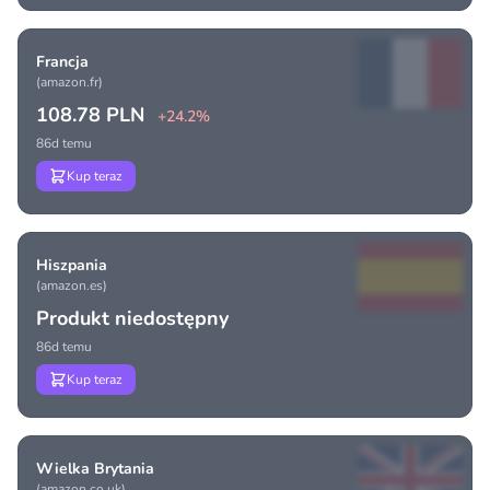
Francja
(amazon.fr)
108.78 PLN
+24.2%
86d temu
Kup teraz
Hiszpania
(amazon.es)
Produkt niedostępny
86d temu
Kup teraz
Wielka Brytania
(amazon.co.uk)