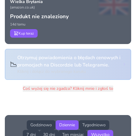
Wielka Brytania
(amazon.co.uk)
Produkt nie znaleziony
14d temu
Kup teraz
Otrzymuj powiadomienia o błędach cenowych i
📉
promocjach na Discordzie lub Telegramie.
Kliknij i dołącz do wybranego kanału
Coś wyżej się nie zgadza? Kliknij mnie i zgłoś to
Historia cen produktu
Godzinowo
Dziennie
Tygodniowo
7 dni
30 dni
Ten miesiąc
Wszystko