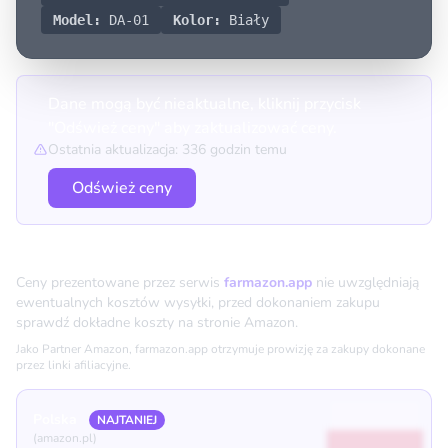
Model:
DA-01
Kolor:
Biały
Dane mogą być nieaktualne, kliknij przycisk
"Odśwież ceny" aby zaktualizować ceny.
Ostatnia aktualizacja: 336 godzin temu
Odśwież ceny
Porównanie cen
Ceny prezentowane przez serwis
farmazon.app
nie uwzględniają
ewentualnych kosztów wysyłki, przed dokonaniem zakupu
sprawdź dokładne koszty na stronie Amazon.
Jako Partner Amazon, farmazon.app otrzymuje prowizję za zakupy dokonane
przez linki afiliacyjne.
Polska
NAJTANIEJ
(amazon.pl)