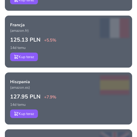
Kup teraz
Francja
(amazon.fr)
125.13 PLN
+5.5%
14d temu
Kup teraz
Hiszpania
(amazon.es)
127.95 PLN
+7.9%
14d temu
Kup teraz