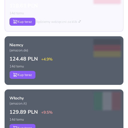
118.63 PLN
14d temu
Kup teraz
Będziemy wdzięczni za klik 💕
Niemcy
(amazon.de)
124.48 PLN
+4.9%
14d temu
Kup teraz
Włochy
(amazon.it)
129.89 PLN
+9.5%
14d temu