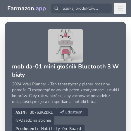
Farmazon
.app
mob da-01 mini głośnik Bluetooth 3 W
biały
2024 Wall Planner - Ten fantastyczny planer rodzinny
pomoże Ci rozpocząć nowy rok pełen kreatywności, sztuki i
kolorów. Cały rok w skrócie, aby zachować porządek z
dużą ilością miejsca na spotkania, notatki lub
przypomnienia o urodzinach. Idealny jako kalendarz
Udostępnij
ASIN:
B0762KZDRL
domowy 2024 lub kalendarz biurowy, śledzenie spotkań i
zaj
Osadź na stronie
Producent:
Mobility On Board