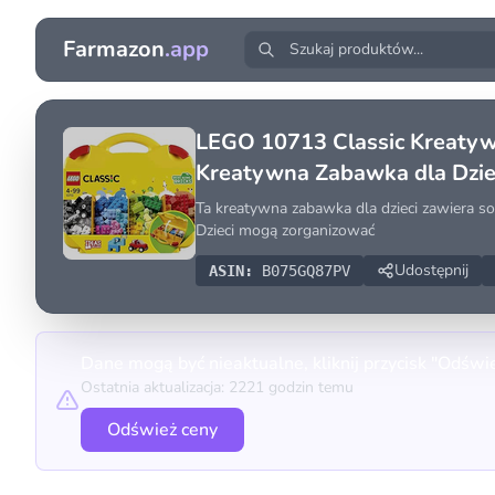
Farmazon
.app
LEGO 10713 Classic Kreatywn
Kreatywna Zabawka dla Dziec
Ta kreatywna zabawka dla dzieci zawiera sol
Dzieci mogą zorganizować
Udostępnij
ASIN:
B075GQ87PV
Dane mogą być nieaktualne, kliknij przycisk "Odświ
Ostatnia aktualizacja: 2221 godzin temu
Odśwież ceny