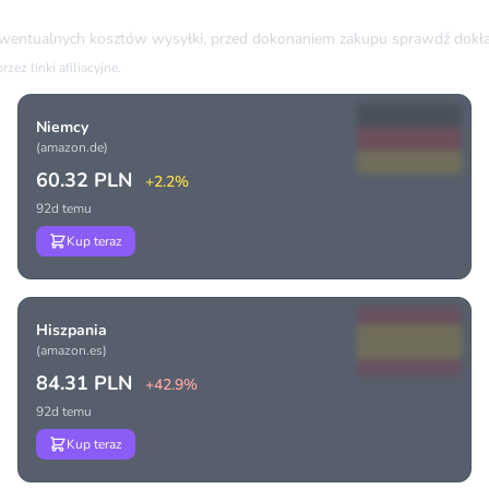
ewentualnych kosztów wysyłki, przed dokonaniem zakupu sprawdź dokła
ez linki afiliacyjne.
Niemcy
(amazon.de)
60.32 PLN
+2.2%
92d temu
Kup teraz
Hiszpania
(amazon.es)
84.31 PLN
+42.9%
92d temu
Kup teraz