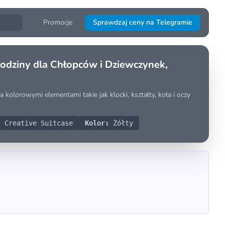
Promocje
Sprawdzaj ceny na Telegramie
odziny dla Chłopców i Dziewczynek,
kolorowymi elementami takie jak klocki, kształty, koła i oczy
 Creative Suitcase
Kolor:
Żółty