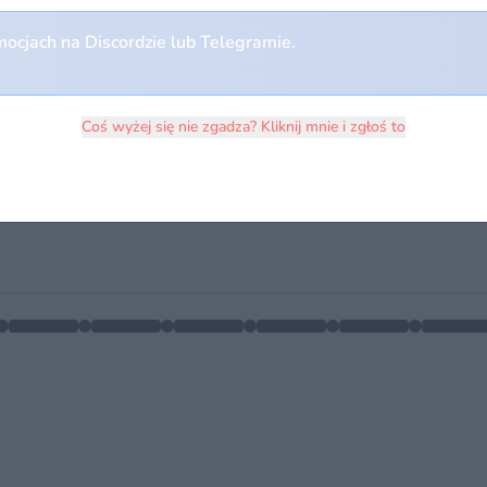
ocjach na Discordzie lub Telegramie.
Coś wyżej się nie zgadza? Kliknij mnie i zgłoś to