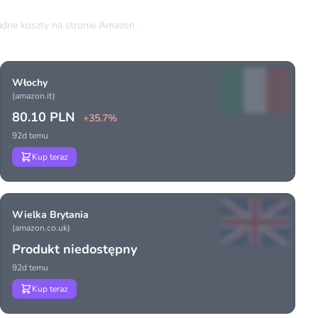
dne koszty na stronie Amazon.
Włochy
(amazon.it)
80.10 PLN
+35.7%
92d temu
Kup teraz
Wielka Brytania
(amazon.co.uk)
Produkt niedostępny
92d temu
Kup teraz