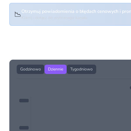
Otrzymuj powiadomienia o błędach cenowych i prom
📉
Kliknij i dołącz do wybranego kanału
Historia cen produktu
Godzinowo
Dziennie
Tygodniowo