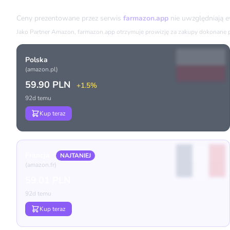
Porównanie cen
Ceny prezentowane przez serwis
farmazon.app
nie uwzględniają 
Jako Partner Amazon, farmazon.app otrzymuje prowizję za zakupy dokonane prz
Polska
(amazon.pl)
59.90 PLN
+1.5%
92d temu
Kup teraz
Francja
NAJTANIEJ
(amazon.fr)
59.01 PLN
92d temu
Kup teraz