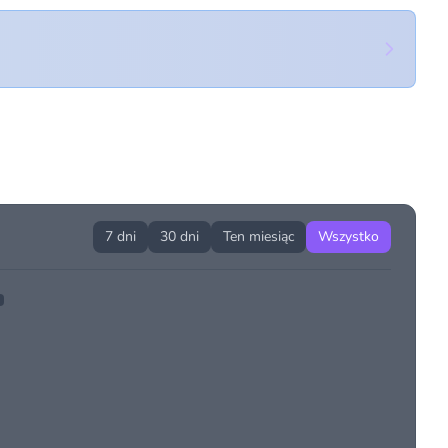
7 dni
30 dni
Ten miesiąc
Wszystko