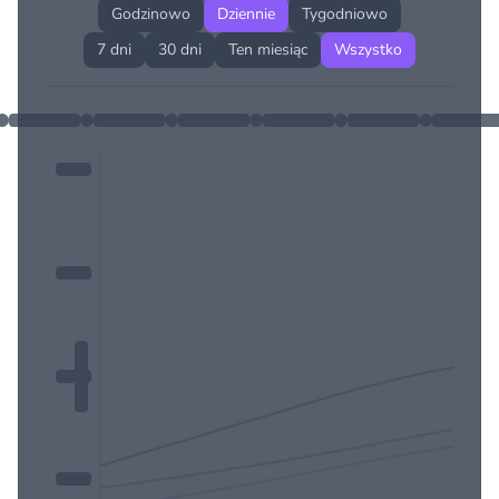
Godzinowo
Dziennie
Tygodniowo
7 dni
30 dni
Ten miesiąc
Wszystko