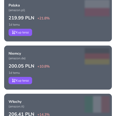
Polska
(amazon.pl)
219.99 PLN
+21.8%
1d temu
Kup teraz
Niemcy
(amazon.de)
200.05 PLN
+10.8%
1d temu
Kup teraz
Włochy
(amazon.it)
206.41 PLN
+14.3%