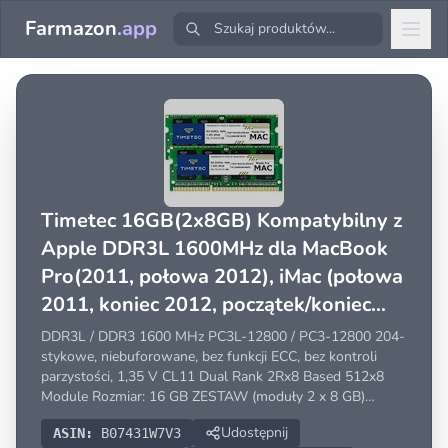
Farmazon
.app
Timetec 16GB(2x8GB) Kompatybilny z
Apple DDR3L 1600MHz dla MacBook
Pro(2011, połowa 2012), iMac (połowa
2011, koniec 2012, początek/koniec
2013, koniec 2014, połowa 2015), Mac
DDR3L / DDR3 1600 MHz PC3L-12800 / PC3-12800 204-
Mini (2011, 2012)
stykowe, niebuforowane, bez funkcji ECC, bez kontroli
parzystości, 1,35 V CL11 Dual Rank 2Rx8 Based 512x8
Module Rozmiar: 16 GB ZESTAW (moduły 2 x 8 GB)
Opakowanie: 2 x 8 GB Zgodny z Apple Mac Book Pro -13
Udostępnij
ASIN:
B07431W7V3
cali / 15 cali / 17 cali na początku 2011 r., 13 cali / 15 cali /