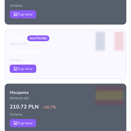
1d temu
Kup teraz
Francja
NAJTANIEJ
(amazon.fr)
180.61 PLN
1d temu
Kup teraz
Hiszpania
(amazon.es)
210.72 PLN
+16.7%
1d temu
Kup teraz