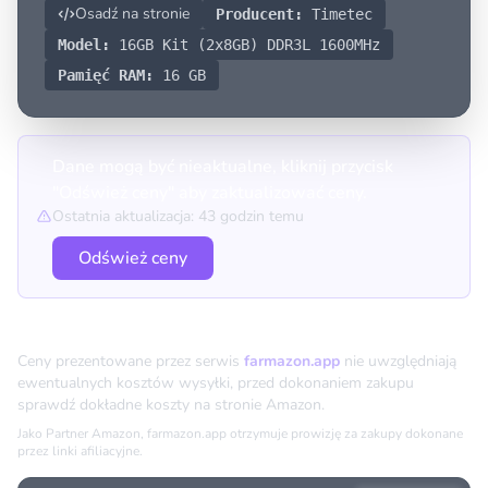
Osadź na stronie
Producent:
Timetec
Model:
16GB Kit (2x8GB) DDR3L 1600MHz
Pamięć RAM:
16 GB
Dane mogą być nieaktualne, kliknij przycisk
"Odśwież ceny" aby zaktualizować ceny.
Ostatnia aktualizacja: 43 godzin temu
Odśwież ceny
Porównanie cen
Ceny prezentowane przez serwis
farmazon.app
nie uwzględniają
ewentualnych kosztów wysyłki, przed dokonaniem zakupu
sprawdź dokładne koszty na stronie Amazon.
Jako Partner Amazon, farmazon.app otrzymuje prowizję za zakupy dokonane
przez linki afiliacyjne.