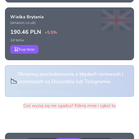
Wielka Brytania
(amazon.co.uk)
190.46 PLN
+5.5%
1d temu
Kup teraz
Otrzymuj powiadomienia o błędach cenowych i
📉
promocjach na Discordzie lub Telegramie.
Kliknij i dołącz do wybranego kanału
Coś wyżej się nie zgadza? Kliknij mnie i zgłoś to
Historia cen produktu